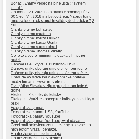
Bohaci. Znamy vedec na plne usta : " system
zlihal ".
Chudoba. V r. 2009 bola davka v hmotnej núdzi
60,5 eur. V r. 2018 ma byt 66,2 eur. Naproti tomu
mne za jeden rok stupol invalidny dochodok o 7,2
eur.
Clanky o teme bohatstvo
Clanky o teme chudoba
Clanky o teme kauza Drukos.
Clanky o teme kauza Gorila
Clanky o teme superbohaci
Clanky o teme Thomas Piketty
Co je to zivotne minimum a davka v hmotnej
nudzi.
Danove raje ukryvaju 32 bilionov USD.
Daňové úniky oberajú úniu o bilión eur ročne
Daňové úniky oberajú úniu o bilión eur ročne .
Dnes ide vo svete iba o ekonomicke preteky
medzi firmami . www.firmy.etrend
Dve pätiny Slovákov žijú v prepchatom byte či
dome
Ekologia , Z kolisky do kolisky
Ekologia . Využitie konceptu z kolísky do kolísky v
praxi
Fotograficka pamat.
Fotograficka pamat. USA, YouTube
Fotograficka pamat. YouTube
Fotograficka pamat. YouTube, vyhladavanie
Greci mali polovicnu cenu elektriny a slovaci do
nich potom vrazali peniaze.
Hnutie Zeitgeist – technologia
Hnutie Zeitgeist – udrzatelnost