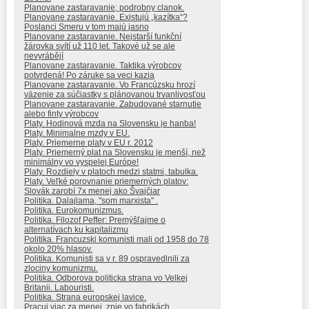
Planovane zastaravanie; podrobny clanok.
Planovane zastaravanie. Existujú „kazítka“?
Poslanci Smeru v tom majú jasno
Planovane zastaravanie. Nejstarší funkční
žárovka svítí už 110 let. Takové už se ale
nevyrábějí
Planovane zastaravanie. Taktika výrobcov
potvrdená! Po záruke sa veci kazia
Planovane zastaravanie. Vo Francúzsku hrozí
väzenie za súčiastky s plánovanou trvanlivosťou
Planovane zastaravanie. Zabudované starnutie
alebo finty výrobcov
Platy. Hodinová mzda na Slovensku je hanba!
Platy. Minimalne mzdy v EU.
Platy. Priemerne platy v EU r. 2012
Platy. Priemerný plat na Slovensku je menší, než
minimálny vo vyspelej Európe!
Platy. Rozdiely v platoch medzi statmi, tabulka.
Platy. Veľké porovnanie priemerných platov:
Slovák zarobí 7x menej ako Švajčiar
Politika. Dalajlama, "som marxista" .
Politika. Eurokomunizmus.
Politika. Filozof Peffer: Premýšľajme o
alternatívach ku kapitalizmu
Politika. Francuzski komunisti mali od 1958 do 78
okolo 20% hlasov.
Politika. Komunisti sa v r. 89 ospravedlnili za
zlociny komunizmu.
Politika. Odborova politicka strana vo Velkej
Britanii. Labouristi.
Politika. Strana europskej lavice.
Pracuj viac za menej, znie vo fabrikách