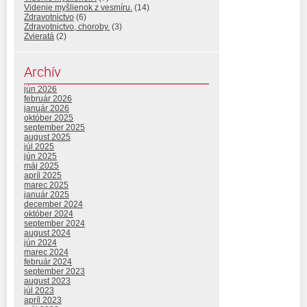
Videnie myšlienok z vesmíru.
(14)
Zdravotnictvo
(6)
Zdravotnictvo, choroby.
(3)
Zvieratá
(2)
Archív
jún 2026
február 2026
január 2026
október 2025
september 2025
august 2025
júl 2025
jún 2025
máj 2025
apríl 2025
marec 2025
január 2025
december 2024
október 2024
september 2024
august 2024
jún 2024
marec 2024
február 2024
september 2023
august 2023
júl 2023
apríl 2023