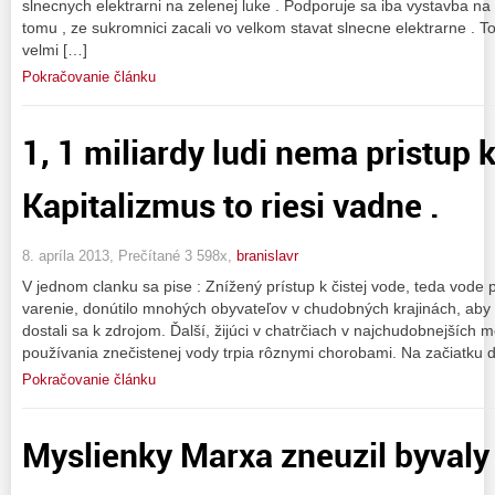
slnecnych elektrarni na zelenej luke . Podporuje sa iba vystavba na
tomu , ze sukromnici zacali vo velkom stavat slnecne elektrarne . T
velmi […]
Pokračovanie článku
1, 1 miliardy ludi nema pristup k
Kapitalizmus to riesi vadne .
8. apríla 2013, Prečítané 3 598x,
branislavr
V jednom clanku sa pise : Znížený prístup k čistej vode, teda vode 
varenie, donútilo mnohých obyvateľov v chudobných krajinách, aby p
dostali sa k zdrojom. Ďalší, žijúci v chatrčiach v najchudobnejších
používania znečistenej vody trpia rôznymi chorobami. Na začiatku 
Pokračovanie článku
Myslienky Marxa zneuzil byval