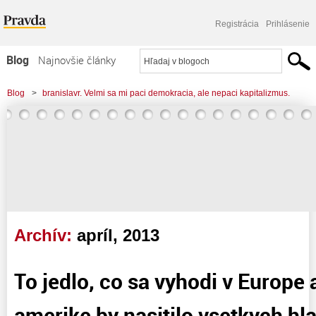
Registrácia
Prihlásenie
Blog
Najnovšie články
Najčítanejšie články
Blog
>
branislavr. Velmi sa mi paci demokracia, ale nepaci kapitalizmus.
Najkomentovanejšie články
Zoznam blogov
Komerčné blogy
Archív:
apríl, 2013
To jedlo, co sa vyhodi v Europe 
amerike by nasitilo vsetkych hla