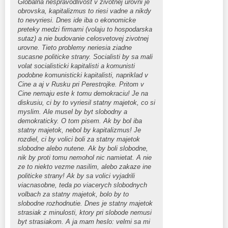
Globalna nespravodlivost v zivotnej urovni je
obrovska, kapitalizmus to riesi vadne a nikdy
to nevyriesi. Dnes ide iba o ekonomicke
preteky medzi firmami (volaju to hospodarska
sutaz) a nie budovanie celosvetovej zivotnej
urovne. Tieto problemy neriesia ziadne
sucasne politicke strany. Socialisti by sa mali
volat socialisticki kapitalisti a komunisti
podobne komunisticki kapitalisti, napriklad v
Cine a aj v Rusku pri Perestrojke. Pritom v
Cine nemaju este k tomu demokraciu! Je na
diskusiu, ci by to vyriesil statny majetok, co si
myslim. Ale musel by byt slobodny a
demokraticky. O tom pisem. Ak by bol iba
statny majetok, nebol by kapitalizmus! Je
rozdiel, ci by volici boli za statny majetok
slobodne alebo nutene. Ak by boli slobodne,
nik by proti tomu nemohol nic namietat. A nie
ze to niekto vezme nasilim, alebo zakaze ine
politicke strany! Ak by sa volici vyjadrili
viacnasobne, teda po viacerych slobodnych
volbach za statny majetok, bolo by to
slobodne rozhodnutie. Dnes je statny majetok
strasiak z minulosti, ktory pri slobode nemusi
byt strasiakom. A ja mam heslo: velmi sa mi