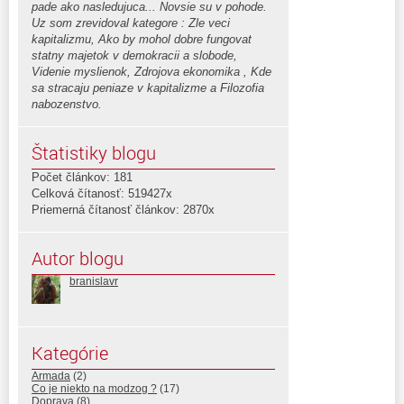
pade ako nasledujuca... Novsie su v pohode.
Uz som zrevidoval kategore : Zle veci
kapitalizmu, Ako by mohol dobre fungovat
statny majetok v demokracii a slobode,
Videnie myslienok, Zdrojova ekonomika , Kde
sa stracaju peniaze v kapitalizme a Filozofia
nabozenstvo.
Štatistiky blogu
Počet článkov: 181
Celková čítanosť: 519427x
Priemerná čítanosť článkov: 2870x
Autor blogu
branislavr
Kategórie
Armada
(2)
Co je niekto na modzog ?
(17)
Doprava
(8)