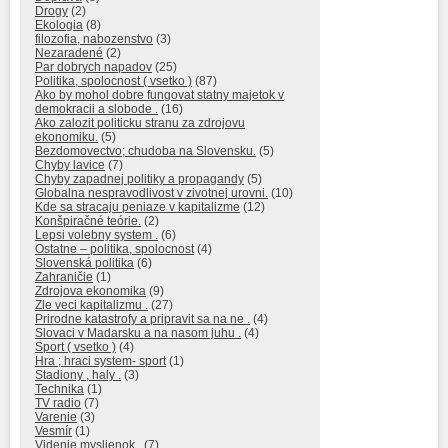
Drogy
(2)
Ekologia
(8)
filozofia, nabozenstvo
(3)
Nezaradené
(2)
Par dobrych napadov
(25)
Politika, spolocnost ( vsetko )
(87)
Ako by mohol dobre fungovat statny majetok v
demokracii a slobode .
(16)
Ako zalozit politicku stranu za zdrojovu
ekonomiku.
(5)
Bezdomovectvo; chudoba na Slovensku.
(5)
Chyby lavice
(7)
Chyby zapadnej politiky a propagandy
(5)
Globalna nespravodlivost v zivotnej urovni.
(10)
Kde sa stracaju peniaze v kapitalizme
(12)
Konšpiračné teórie.
(2)
Lepsi volebny system .
(6)
Ostatne – politika, spolocnost
(4)
Slovenská politika
(6)
Zahraničie
(1)
Zdrojova ekonomika
(9)
Zle veci kapitalizmu .
(27)
Prirodne katastrofy a pripravit sa na ne .
(4)
Slovaci v Madarsku a na nasom juhu .
(4)
Sport ( vsetko )
(4)
Hra ; hraci system- sport
(1)
Stadiony , haly .
(3)
Technika
(1)
TV radio
(7)
Varenie
(3)
Vesmír
(1)
Videnie myslienok .
(7)