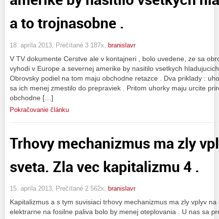
a to trojnasobne .
18. apríla 2013, Prečítané 3 187x,
branislavr
V TV dokumente Cerstve ale v kontajneri , bolo uvedene, ze sa obro
vyhodi v Europe a severnej amerike by nasitilo vsetkych hladujucich 
Obrovsky podiel na tom maju obchodne retazce . Dva priklady : uh
sa ich menej zmestilo do prepraviek . Pritom uhorky maju urcite pr
obchodne […]
Pokračovanie článku
Trhovy mechanizmus ma zly vpl
sveta. Zla vec kapitalizmu 4 .
15. apríla 2013, Prečítané 2 562x,
branislavr
Kapitalizmus a s tym suvisiaci trhovy mechanizmus ma zly vplyv na 
elektrarne na fosilne paliva bolo by menej oteplovania . U nas sa p