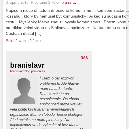
3. apríla 2013, Prečítané 3 767x,
branislavr
Napisem nieco ohladom dnesneho komunizmu , i ked som zastanca
rozsahu , ktory by nemusel byt komunisticky . Aj ked su sucasni kom
cestu . Myslienky Marxa zneuzil byvaly komunizmus . Dnesni komunis
napriklad velmi vidno na Stalinovi a stalinizme . Na tuto temu som
Cechach dostal […]
Pokračovanie článku
RSS
branislavr
branislavr.blog.pravda.sk
Pisem o par roznych
problemoch. Ale hlavne
mam na srdci tento:
Demokracia je na
nezaplatenie. Do chodu
spolocnosti moze vraviet
vela politickych stran a mimovladnych
organizacii. Mame slobodu, lepsiu ekologiu.
Ale kapitalizmu mam plne zuby. Na
kapitalizmus sa da vykaslat aj bez Marxa.