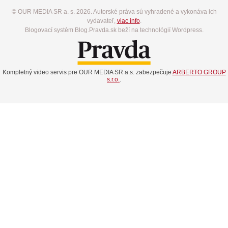
© OUR MEDIA SR a. s. 2026. Autorské práva sú vyhradené a vykonáva ich
vydavateľ,
viac info
.
Blogovací systém Blog.Pravda.sk beží na technológií Wordpress.
Kompletný video servis pre OUR MEDIA SR a.s. zabezpečuje
ARBERTO GROUP
s.r.o.
.