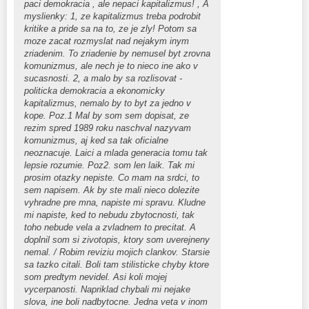
paci demokracia , ale nepaci kapitalizmus! , A
myslienky: 1, ze kapitalizmus treba podrobit
kritike a pride sa na to, ze je zly! Potom sa
moze zacat rozmyslat nad nejakym inym
zriadenim. To zriadenie by nemusel byt zrovna
komunizmus, ale nech je to nieco ine ako v
sucasnosti. 2, a malo by sa rozlisovat -
politicka demokracia a ekonomicky
kapitalizmus, nemalo by to byt za jedno v
kope. Poz.1 Mal by som sem dopisat, ze
rezim spred 1989 roku naschval nazyvam
komunizmus, aj ked sa tak oficialne
neoznacuje. Laici a mlada generacia tomu tak
lepsie rozumie. Poz2. som len laik. Tak mi
prosim otazky nepiste. Co mam na srdci, to
sem napisem. Ak by ste mali nieco dolezite
vyhradne pre mna, napiste mi spravu. Kludne
mi napiste, ked to nebudu zbytocnosti, tak
toho nebude vela a zvladnem to precitat. A
doplnil som si zivotopis, ktory som uverejneny
nemal. / Robim reviziu mojich clankov. Starsie
sa tazko citali. Boli tam stilisticke chyby ktore
som predtym nevidel. Asi koli mojej
vycerpanosti. Napriklad chybali mi nejake
slova, ine boli nadbytocne. Jedna veta v inom