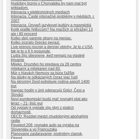
Hudobny biznis v Chorvatsku by nam mal byt
prikladom.
Intonacia v elektronickych mediach
Intonacia. Časté intonačné problémy v médiách. r.
2007
Intonacia. Úroveň jazykovej kultúry a masmédiá
Kolik platíte řetězcům? Na maržích si přirážejí 13
ale i 80 procent
Kolko stoji varenie stravy na mesiac.
Kolko zozralo Grecko penazi.
Live prenos nocnej a dennej oblohy. Je to z USA,
tak je to o 6 h posunute.
Ľudia žijú stiesnene, keď nemajú na vlastné
bývanie
Mlieko. Druzstvo ho predava za 28 centov
mliekarni a mliekaren nad 60.
Múr v hlavách Nemcov sa búra ťažšie
Na dávky je odkázaných čoraz viac ľudí
Na skromný život potrebuje rodina aspoň 1400
eur,
Najviac hodín v únii odpracujú Gréci, Česi a
Slováci
Noví eurokomisári budú mať rovnaký plat ako
teraz – 21- tisíc eur
Od vyplaty k vyplate ziju styri z piatich
domacnosti.
OECD: Rozdiel medzi chudobnými abohatými
rastie
Peugeot 208, rovnake auto sa vyraba na
Slovensku a vo Francuzsku
Planovane zastaravanie; podrobny clanok,
Etrend.