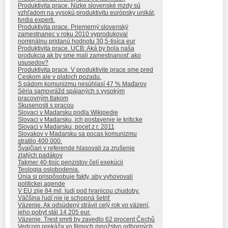
Produktivita prace. Nízke slovenské mzdy sú
vzhľadom na vysokú produktivitu európsky unikát,
tvrdia experti.
Produktivita prace. Priemerný slovenský
zamestnanec v roku 2010 vyprodukoval
nominálnu pridanú hodnotu 30,5-tisíca eur
Produktivita prace. UCB: Aká by bola naša
produkcia ak by sme mali zamestnanosť ako
ususedov?
Produktivita prace. V produktivite prace sme pred
Ceskom ale v platoch pozadu.
S pádom komunizmu nesúhlasí 47 % Maďarov
Séria samovrážd spájaných s vysokým
pracovným tlakom
Skusenosti s pracou
Slovaci v Madarsku podla Wikipedie
Slovaci v Madarsku, ich postavenie je kriticke
Slovaci v Madarsku, pocet z r. 2011
Slovakov v Madarsku sa pocas komunizmu
stratilo 400 000.
Švajčiari v referende hlasovali za zrušenie
zlatých padákov
Takmer 40-tisíc penzistov čelí exekúcii
Teologia oslobodenia.
Únia si prispôsobuje fakty, aby vyhovovali
politickej agende
V EU zije 84 mil. ludi pod hranicou chudoby.
Väčšina ľudí nie je schopná šetriť
Väzenie. Ak odsúdený strávil celý rok vo väzení,
jeho pobyt stál 14 205 eur.
Väzenie. Trest smrti by zavedlo 62 procent Čechů
Vedcom prekáža vo filmoch množstvo odborných