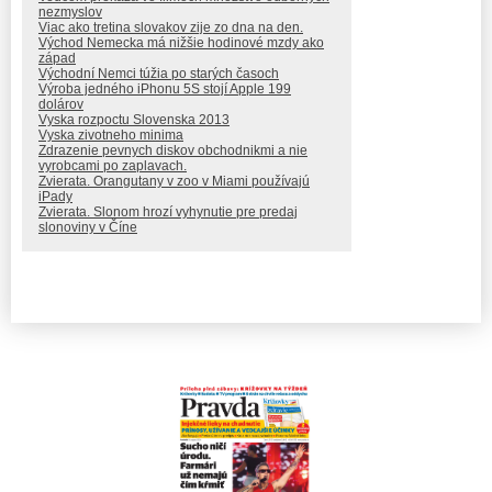
nezmyslov
Viac ako tretina slovakov zije zo dna na den.
Východ Nemecka má nižšie hodinové mzdy ako
západ
Východní Nemci túžia po starých časoch
Výroba jedného iPhonu 5S stojí Apple 199
dolárov
Vyska rozpoctu Slovenska 2013
Vyska zivotneho minima
Zdrazenie pevnych diskov obchodnikmi a nie
vyrobcami po zaplavach.
Zvierata. Orangutany v zoo v Miami používajú
iPady
Zvierata. Slonom hrozí vyhynutie pre predaj
slonoviny v Číne