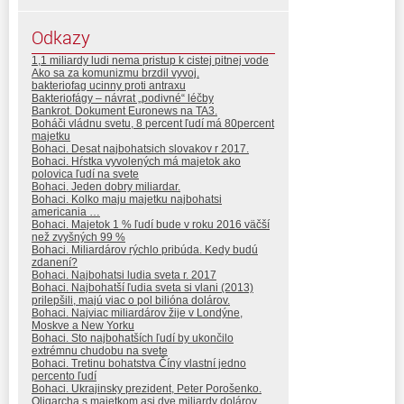
Odkazy
1,1 miliardy ludi nema pristup k cistej pitnej vode
Ako sa za komunizmu brzdil vyvoj.
bakteriofag ucinny proti antraxu
Bakteriofágy – návrat „podivné“ léčby
Bankrot. Dokument Euronews na TA3.
Boháči vládnu svetu, 8 percent ľudí má 80percent
majetku
Bohaci. Desat najbohatsich slovakov r 2017.
Bohaci. Hŕstka vyvolených má majetok ako
polovica ľudí na svete
Bohaci. Jeden dobry miliardar.
Bohaci. Kolko maju majetku najbohatsi
americania …
Bohaci. Majetok 1 % ľudí bude v roku 2016 väčší
než zvyšných 99 %
Bohaci. Miliardárov rýchlo pribúda. Kedy budú
zdanení?
Bohaci. Najbohatsi ludia sveta r. 2017
Bohaci. Najbohatší ľudia sveta si vlani (2013)
prilepšili, majú viac o pol bilióna dolárov.
Bohaci. Najviac miliardárov žije v Londýne,
Moskve a New Yorku
Bohaci. Sto najbohatších ľudí by ukončilo
extrémnu chudobu na svete
Bohaci. Tretinu bohatstva Číny vlastní jedno
percento ľudí
Bohaci. Ukrajinsky prezident, Peter Porošenko.
Oligarcha s majetkom asi dve miliardy dolárov.