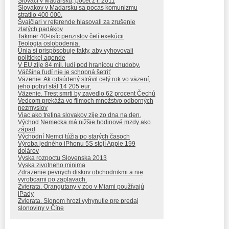
Slovaci v Madarsku, pocet z r. 2011
Slovakov v Madarsku sa pocas komunizmu
stratilo 400 000.
Švajčiari v referende hlasovali za zrušenie
zlatých padákov
Takmer 40-tisíc penzistov čelí exekúcii
Teologia oslobodenia.
Únia si prispôsobuje fakty, aby vyhovovali
politickej agende
V EU zije 84 mil. ludi pod hranicou chudoby.
Väčšina ľudí nie je schopná šetriť
Väzenie. Ak odsúdený strávil celý rok vo väzení,
jeho pobyt stál 14 205 eur.
Väzenie. Trest smrti by zavedlo 62 procent Čechů
Vedcom prekáža vo filmoch množstvo odborných
nezmyslov
Viac ako tretina slovakov zije zo dna na den.
Východ Nemecka má nižšie hodinové mzdy ako
západ
Východní Nemci túžia po starých časoch
Výroba jedného iPhonu 5S stojí Apple 199
dolárov
Vyska rozpoctu Slovenska 2013
Vyska zivotneho minima
Zdrazenie pevnych diskov obchodnikmi a nie
vyrobcami po zaplavach.
Zvierata. Orangutany v zoo v Miami používajú
iPady
Zvierata. Slonom hrozí vyhynutie pre predaj
slonoviny v Číne