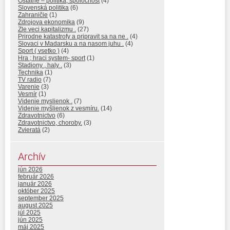
Ostatne – politika, spolocnost
(4)
Slovenská politika
(6)
Zahraničie
(1)
Zdrojova ekonomika
(9)
Zle veci kapitalizmu .
(27)
Prirodne katastrofy a pripravit sa na ne .
(4)
Slovaci v Madarsku a na nasom juhu .
(4)
Sport ( vsetko )
(4)
Hra ; hraci system- sport
(1)
Stadiony , haly .
(3)
Technika
(1)
TV radio
(7)
Varenie
(3)
Vesmír
(1)
Videnie myslienok .
(7)
Videnie myšlienok z vesmíru.
(14)
Zdravotnictvo
(6)
Zdravotnictvo, choroby.
(3)
Zvieratá
(2)
Archív
jún 2026
február 2026
január 2026
október 2025
september 2025
august 2025
júl 2025
jún 2025
máj 2025