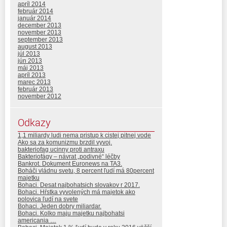
apríl 2014
február 2014
január 2014
december 2013
november 2013
september 2013
august 2013
júl 2013
jún 2013
máj 2013
apríl 2013
marec 2013
február 2013
november 2012
Odkazy
1,1 miliardy ludi nema pristup k cistej pitnej vode
Ako sa za komunizmu brzdil vyvoj.
bakteriofag ucinny proti antraxu
Bakteriofágy – návrat „podivné“ léčby
Bankrot. Dokument Euronews na TA3.
Boháči vládnu svetu, 8 percent ľudí má 80percent
majetku
Bohaci. Desat najbohatsich slovakov r 2017.
Bohaci. Hŕstka vyvolených má majetok ako
polovica ľudí na svete
Bohaci. Jeden dobry miliardar.
Bohaci. Kolko maju majetku najbohatsi
americania …