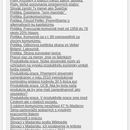
Platy. Rozdiely v platoch medzi statmi, tabulka.
Platy. Veľké porovnanie priemerných platov:
Slovák zarobí 7x menej ako Švajčiar
Politika. Dalajlama, "som marxista" .
Politika. Eurokomunizmus.
Politika. Filozof Peffer: Premýšľajme o
alternatívach ku kapitalizmu
Politika. Francuzski komunisti mali od 1958 do 78
okolo 20% hlasov.
Politika. Komunisti sa v r. 89 ospravedlnili za
zlociny komunizmu.
Politika. Odborova politicka strana vo Velkej
Britanii. Labouristi.
Politika. Strana europskej lavice.
Pracuj viac za menej, znie vo fabrikách
Produktivita prace. Nízke slovenské mzdy sú
vzhľadom na vysokú produktivitu európsky unikát,
tvrdia experti.
Produktivita prace. Priemerný slovenský
zamestnanec v roku 2010 vyprodukoval
nominálnu pridanú hodnotu 30,5-tisíca eur
Produktivita prace. UCB: Aká by bola naša
produkcia ak by sme mali zamestnanosť ako
ususedov?
Produktivita prace. V produktivite prace sme pred
Ceskom ale v platoch pozadu.
S pádom komunizmu nesúhlasí 47 % Maďarov
Séria samovrážd spájaných s vysokým
pracovným tlakom
Skusenosti s pracou
Slovaci v Madarsku podla Wikipedie
Slovaci v Madarsku, ich postavenie je kriticke