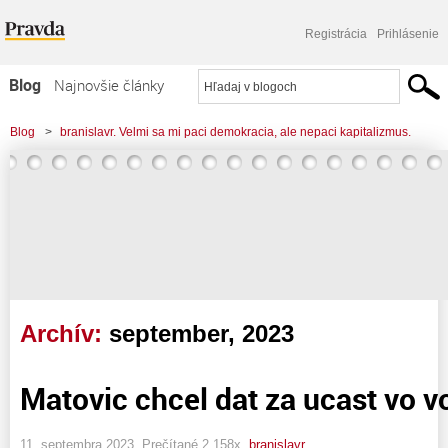
Registrácia
Prihlásenie
Blog
Najnovšie články
Najčítanejšie články
Blog
>
branislavr. Velmi sa mi paci demokracia, ale nepaci kapitalizmus.
Najkomentovanejšie články
Zoznam blogov
Komerčné blogy
Archív:
september, 2023
Matovic chcel dat za ucast vo v
11. septembra 2023, Prečítané 2 158x,
branislavr