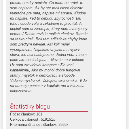
prosim otazky nepiste. Co mam na srdci, to
sem napisem. Ak by ste mali nieco dolezite
vyhradne pre mna, napiste mi spravu. Kludne
mi napiste, ked to nebudu zbytocnosti, tak
toho nebude vela a zvladnem to precitat. A
doplnil som si zivotopis, ktory som uverejneny
nemal. / Robim reviziu mojich clankov. Starsie
sa tazko citali. Boli tam stilisticke chyby ktore
som predtym nevidel. Asi koli mojej
vycerpanosti. Napriklad chybali mi nejake
slova, ine boli nadbytocne. Jedna veta v inom
pade ako nasledujuca... Novsie su v pohode.
Uz som zrevidoval kategore : Zle veci
kapitalizmu, Ako by mohol dobre fungovat
statny majetok v demokracii a slobode,
Videnie myslienok, Zdrojova ekonomika , Kde
sa stracaju peniaze v kapitalizme a Filozofia
nabozenstvo.
Štatistiky blogu
Počet článkov: 181
Celková čítanosť: 519151x
Priemerná čítanosť článkov: 2868x