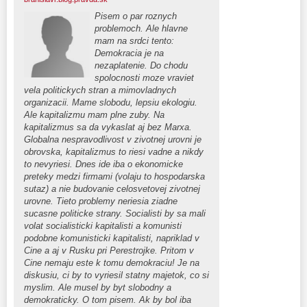
Pisem o par roznych
problemoch. Ale hlavne
mam na srdci tento:
Demokracia je na
nezaplatenie. Do chodu
spolocnosti moze vraviet
vela politickych stran a mimovladnych
organizacii. Mame slobodu, lepsiu ekologiu.
Ale kapitalizmu mam plne zuby. Na
kapitalizmus sa da vykaslat aj bez Marxa.
Globalna nespravodlivost v zivotnej urovni je
obrovska, kapitalizmus to riesi vadne a nikdy
to nevyriesi. Dnes ide iba o ekonomicke
preteky medzi firmami (volaju to hospodarska
sutaz) a nie budovanie celosvetovej zivotnej
urovne. Tieto problemy neriesia ziadne
sucasne politicke strany. Socialisti by sa mali
volat socialisticki kapitalisti a komunisti
podobne komunisticki kapitalisti, napriklad v
Cine a aj v Rusku pri Perestrojke. Pritom v
Cine nemaju este k tomu demokraciu! Je na
diskusiu, ci by to vyriesil statny majetok, co si
myslim. Ale musel by byt slobodny a
demokraticky. O tom pisem. Ak by bol iba