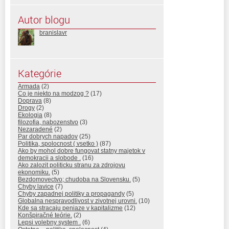
Autor blogu
branislavr
Kategórie
Armada
(2)
Co je niekto na modzog ?
(17)
Doprava
(8)
Drogy
(2)
Ekologia
(8)
filozofia, nabozenstvo
(3)
Nezaradené
(2)
Par dobrych napadov
(25)
Politika, spolocnost ( vsetko )
(87)
Ako by mohol dobre fungovat statny majetok v
demokracii a slobode .
(16)
Ako zalozit politicku stranu za zdrojovu
ekonomiku.
(5)
Bezdomovectvo; chudoba na Slovensku.
(5)
Chyby lavice
(7)
Chyby zapadnej politiky a propagandy
(5)
Globalna nespravodlivost v zivotnej urovni.
(10)
Kde sa stracaju peniaze v kapitalizme
(12)
Konšpiračné teórie.
(2)
Lepsi volebny system .
(6)