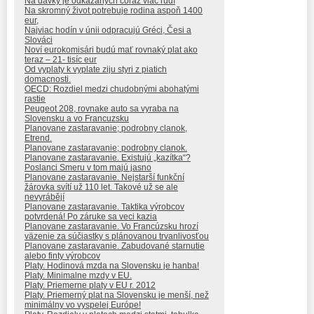
Na dávky je odkázaných čoraz viac ľudí
Na skromný život potrebuje rodina aspoň 1400
eur,
Najviac hodín v únii odpracujú Gréci, Česi a
Slováci
Noví eurokomisári budú mať rovnaký plat ako
teraz – 21- tisíc eur
Od vyplaty k vyplate ziju styri z piatich
domacnosti.
OECD: Rozdiel medzi chudobnými abohatými
rastie
Peugeot 208, rovnake auto sa vyraba na
Slovensku a vo Francuzsku
Planovane zastaravanie; podrobny clanok,
Etrend.
Planovane zastaravanie; podrobny clanok.
Planovane zastaravanie. Existujú „kazítka“?
Poslanci Smeru v tom majú jasno
Planovane zastaravanie. Nejstarší funkční
žárovka svítí už 110 let. Takové už se ale
nevyrábějí
Planovane zastaravanie. Taktika výrobcov
potvrdená! Po záruke sa veci kazia
Planovane zastaravanie. Vo Francúzsku hrozí
väzenie za súčiastky s plánovanou trvanlivosťou
Planovane zastaravanie. Zabudované starnutie
alebo finty výrobcov
Platy. Hodinová mzda na Slovensku je hanba!
Platy. Minimalne mzdy v EU.
Platy. Priemerne platy v EU r. 2012
Platy. Priemerný plat na Slovensku je menší, než
minimálny vo vyspelej Európe!