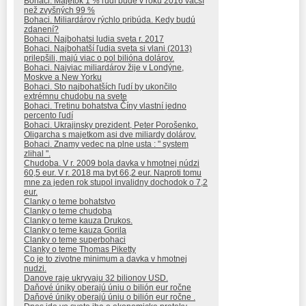
Bohaci. Majetok 1 % ľudí bude v roku 2016 väčší
než zvyšných 99 %
Bohaci. Miliardárov rýchlo pribúda. Kedy budú
zdanení?
Bohaci. Najbohatsi ludia sveta r. 2017
Bohaci. Najbohatší ľudia sveta si vlani (2013)
prilepšili, majú viac o pol bilióna dolárov.
Bohaci. Najviac miliardárov žije v Londýne,
Moskve a New Yorku
Bohaci. Sto najbohatších ľudí by ukončilo
extrémnu chudobu na svete
Bohaci. Tretinu bohatstva Číny vlastní jedno
percento ľudí
Bohaci. Ukrajinsky prezident, Peter Porošenko.
Oligarcha s majetkom asi dve miliardy dolárov.
Bohaci. Znamy vedec na plne usta : " system
zlihal ".
Chudoba. V r. 2009 bola davka v hmotnej núdzi
60,5 eur. V r. 2018 ma byt 66,2 eur. Naproti tomu
mne za jeden rok stupol invalidny dochodok o 7,2
eur.
Clanky o teme bohatstvo
Clanky o teme chudoba
Clanky o teme kauza Drukos.
Clanky o teme kauza Gorila
Clanky o teme superbohaci
Clanky o teme Thomas Piketty
Co je to zivotne minimum a davka v hmotnej
nudzi.
Danove raje ukryvaju 32 bilionov USD.
Daňové úniky oberajú úniu o bilión eur ročne
Daňové úniky oberajú úniu o bilión eur ročne .