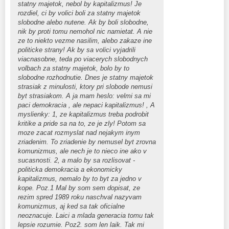
statny majetok, nebol by kapitalizmus! Je
rozdiel, ci by volici boli za statny majetok
slobodne alebo nutene. Ak by boli slobodne,
nik by proti tomu nemohol nic namietat. A nie
ze to niekto vezme nasilim, alebo zakaze ine
politicke strany! Ak by sa volici vyjadrili
viacnasobne, teda po viacerych slobodnych
volbach za statny majetok, bolo by to
slobodne rozhodnutie. Dnes je statny majetok
strasiak z minulosti, ktory pri slobode nemusi
byt strasiakom. A ja mam heslo: velmi sa mi
paci demokracia , ale nepaci kapitalizmus! , A
myslienky: 1, ze kapitalizmus treba podrobit
kritike a pride sa na to, ze je zly! Potom sa
moze zacat rozmyslat nad nejakym inym
zriadenim. To zriadenie by nemusel byt zrovna
komunizmus, ale nech je to nieco ine ako v
sucasnosti. 2, a malo by sa rozlisovat -
politicka demokracia a ekonomicky
kapitalizmus, nemalo by to byt za jedno v
kope. Poz.1 Mal by som sem dopisat, ze
rezim spred 1989 roku naschval nazyvam
komunizmus, aj ked sa tak oficialne
neoznacuje. Laici a mlada generacia tomu tak
lepsie rozumie. Poz2. som len laik. Tak mi