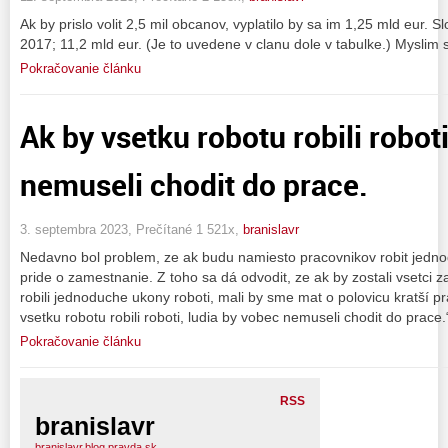
Ak by prislo volit 2,5 mil obcanov, vyplatilo by sa im 1,25 mld eur. 
2017; 11,2 mld eur. (Je to uvedene v clanu dole v tabulke.) Myslim s
Pokračovanie článku
Ak by vsetku robotu robili robot
nemuseli chodit do prace.
3. septembra 2023, Prečítané 1 521x,
branislavr
Nedavno bol problem, ze ak budu namiesto pracovnikov robit jednod
pride o zamestnanie. Z toho sa dá odvodit, ze ak by zostali vsetci 
robili jednoduche ukony roboti, mali by sme mat o polovicu kratší p
vsetku robotu robili roboti, ludia by vobec nemuseli chodit do prace
Pokračovanie článku
RSS
branislavr
branislavr.blog.pravda.sk