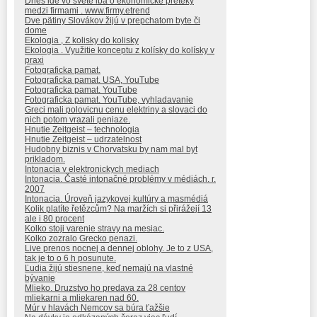
Dnes ide vo svete iba o ekonomicke preteky
medzi firmami . www.firmy.etrend
Dve pätiny Slovákov žijú v prepchatom byte či
dome
Ekologia , Z kolisky do kolisky
Ekologia . Využitie konceptu z kolísky do kolísky v
praxi
Fotograficka pamat.
Fotograficka pamat. USA, YouTube
Fotograficka pamat. YouTube
Fotograficka pamat. YouTube, vyhladavanie
Greci mali polovicnu cenu elektriny a slovaci do
nich potom vrazali peniaze.
Hnutie Zeitgeist – technologia
Hnutie Zeitgeist – udrzatelnost
Hudobny biznis v Chorvatsku by nam mal byt
prikladom.
Intonacia v elektronickych mediach
Intonacia. Časté intonačné problémy v médiách. r.
2007
Intonacia. Úroveň jazykovej kultúry a masmédiá
Kolik platíte řetězcům? Na maržích si přirážejí 13
ale i 80 procent
Kolko stoji varenie stravy na mesiac.
Kolko zozralo Grecko penazi.
Live prenos nocnej a dennej oblohy. Je to z USA,
tak je to o 6 h posunute.
Ľudia žijú stiesnene, keď nemajú na vlastné
bývanie
Mlieko. Druzstvo ho predava za 28 centov
mliekarni a mliekaren nad 60.
Múr v hlavách Nemcov sa búra ťažšie