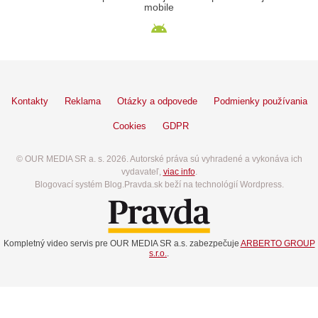
mobile
Kontakty
Reklama
Otázky a odpovede
Podmienky používania
Cookies
GDPR
© OUR MEDIA SR a. s. 2026. Autorské práva sú vyhradené a vykonáva ich
vydavateľ,
viac info
.
Blogovací systém Blog.Pravda.sk beží na technológií Wordpress.
Kompletný video servis pre OUR MEDIA SR a.s. zabezpečuje
ARBERTO GROUP
s.r.o.
.