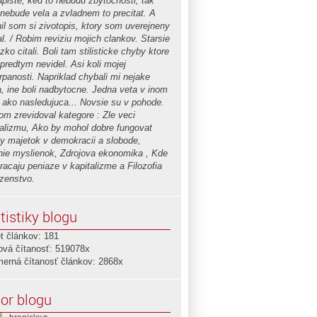
apiste, ked to nebudu zbytocnosti, tak
 nebude vela a zvladnem to precitat. A
nil som si zivotopis, ktory som uverejneny
l. / Robim reviziu mojich clankov. Starsie
zko citali. Boli tam stilisticke chyby ktore
predtym nevidel. Asi koli mojej
rpanosti. Napriklad chybali mi nejake
a, ine boli nadbytocne. Jedna veta v inom
 ako nasledujuca... Novsie su v pohode.
om zrevidoval kategore : Zle veci
talizmu, Ako by mohol dobre fungovat
ny majetok v demokracii a slobode,
nie myslienok, Zdrojova ekonomika , Kde
racaju peniaze v kapitalizme a Filozofia
zenstvo.
tistiky blogu
t článkov: 181
ová čítanosť: 519078x
merná čítanosť článkov: 2868x
or blogu