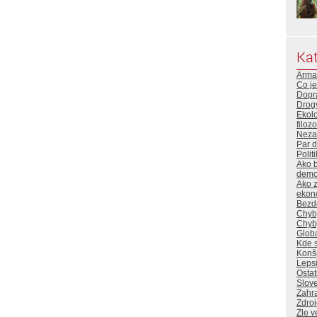
Kat
Arma
Co je
Dopr
Drog
Ekol
filoz
Neza
Par 
Polit
Ako b
demok
Ako z
ekon
Bezd
Chyb
Chyb
Globa
Kde s
Konšp
Lepsi
Ostat
Slove
Zahra
Zdro
Zle v