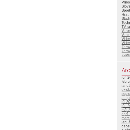
Priro
Slova
Sport
Hra ;
Stadi
Tech
TV ra
Vare
Vesm
Viden
Viden
Zdrav
Zdrav
Zvier
Arc
jún 
febr
janu
októ
sept
augu
júl 2
jún 
máj 
apríl
mare
janu
dece