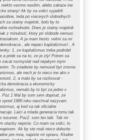
o niekto vezme nasilim, alebo zakaze ine
icke strany! Ak by sa volici vyjadrili
nasobne, teda po viacerych slobodnych
ach za statny majetok, bolo by to
odne rozhodnutie. Dnes je statny majetok
iak z minulosti, ktory pri slobode nemusi
strasiakom. A ja mam heslo: velmi sa mi
 demokracia , ale nepaci kapitalizmus! , A
ienky: 1, ze kapitalizmus treba podrobit
ke a pride sa na to, ze je zly! Potom sa
 zacat rozmyslat nad nejakym inym
denim. To zriadenie by nemusel byt zrovna
nizmus, ale nech je to nieco ine ako v
nosti. 2, a malo by sa rozlisovat -
ticka demokracia a ekonomicky
talizmus, nemalo by to byt za jedno v
. Poz.1 Mal by som sem dopisat, ze
m spred 1989 roku naschval nazyvam
nizmus, aj ked sa tak oficialne
nacuje. Laici a mlada generacia tomu tak
ie rozumie. Poz2. som len laik. Tak mi
im otazky nepiste. Co mam na srdci, to
napisem. Ak by ste mali nieco dolezite
adne pre mna, napiste mi spravu. Kludne