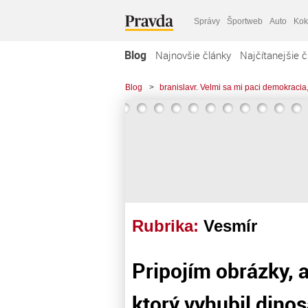
Správy
Športweb
Auto
Kok
Blog
Najnovšie články
Najčítanejšie č
Blog
>
branislavr. Velmi sa mi paci demokracia,
Rubrika:
Vesmír
Pripojím obrázky, a
ktorý vyhubil dino