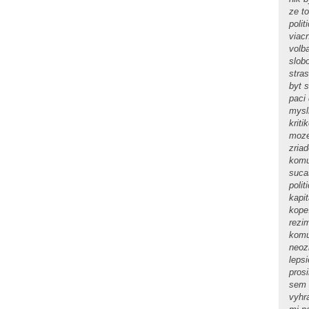
ze t
polit
viac
volb
slob
stras
byt 
paci
mysl
kriti
moze
zria
komu
sucas
poli
kapi
kope
rezi
komu
neoz
leps
pros
sem 
vyhr