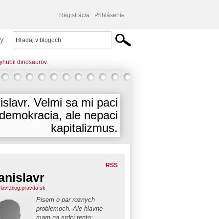
Registrácia
Prihlásenie
y
vyhubil dinosaurov.
islavr. Velmi sa mi paci
demokracia, ale nepaci
kapitalizmus.
RSS
anislavr
slavr.blog.pravda.sk
Pisem o par roznych
problemoch. Ale hlavne
mam na srdci tento: