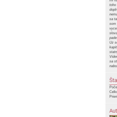
mi n
toho
dopl
nema
sa ta
som 
vyce
slov
pade
Uz s
kapi
stat
Vide
sa st
nabo
Šta
Poče
Celk
Prie
Aut