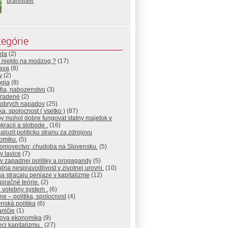
branislavr
egórie
da
(2)
 niekto na modzog ?
(17)
ava
(8)
y
(2)
ogia
(8)
ofia, nabozenstvo
(3)
radené
(2)
dobrych napadov
(25)
ika, spolocnost ( vsetko )
(87)
y mohol dobre fungovat statny majetok v
racii a slobode .
(16)
alozit politicku stranu za zdrojovu
omiku.
(5)
omovectvo; chudoba na Slovensku.
(5)
y lavice
(7)
y zapadnej politiky a propagandy
(5)
lna nespravodlivost v zivotnej urovni.
(10)
a stracaju peniaze v kapitalizme
(12)
iračné teórie.
(2)
 volebny system .
(6)
ne – politika, spolocnost
(4)
nská politika
(6)
ničie
(1)
jova ekonomika
(9)
eci kapitalizmu .
(27)