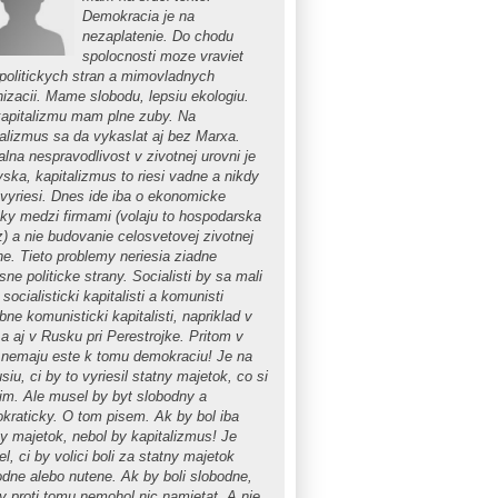
Demokracia je na
nezaplatenie. Do chodu
spolocnosti moze vraviet
 politickych stran a mimovladnych
nizacii. Mame slobodu, lepsiu ekologiu.
kapitalizmu mam plne zuby. Na
talizmus sa da vykaslat aj bez Marxa.
lna nespravodlivost v zivotnej urovni je
vska, kapitalizmus to riesi vadne a nikdy
evyriesi. Dnes ide iba o ekonomicke
eky medzi firmami (volaju to hospodarska
z) a nie budovanie celosvetovej zivotnej
ne. Tieto problemy neriesia ziadne
ne politicke strany. Socialisti by sa mali
 socialisticki kapitalisti a komunisti
ne komunisticki kapitalisti, napriklad v
a aj v Rusku pri Perestrojke. Pritom v
 nemaju este k tomu demokraciu! Je na
siu, ci by to vyriesil statny majetok, co si
im. Ale musel by byt slobodny a
kraticky. O tom pisem. Ak by bol iba
ny majetok, nebol by kapitalizmus! Je
el, ci by volici boli za statny majetok
odne alebo nutene. Ak by boli slobodne,
by proti tomu nemohol nic namietat. A nie