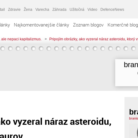
tail
Zdravie
Žena
Varecha
Záhrada
Užitočná
Video
DefenceNews
lánky
Najkomentovanejšie články
Zoznam blogov
Komerčné blog
 ale nepaci kapitalizmus.
>
Pripojím obrázky, ako vyzeral náraz asteroidu, ktorý 
bran
br
ko vyzeral náraz asteroidu,
brani
saurov.