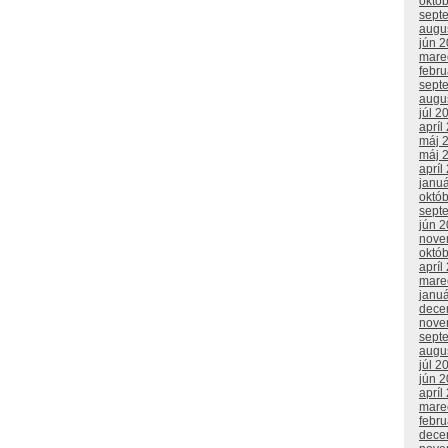
októ
sept
augu
jún 
mare
febr
sept
augu
júl 2
apríl
máj 
máj 
apríl
janu
októ
sept
jún 
nove
októ
apríl
mare
janu
dece
nove
sept
augu
júl 2
jún 
apríl
mare
febr
dece