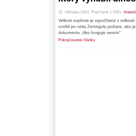
25. februára 2024, Prečítané 1 595x,
branisl
Velkost explózie je vypočítaná z velkost
vznikli po celej Zemeguly požiare, ako
dokumentu „Ako funguje vesmir“.
Pokračovanie článku