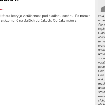
avr
i krátera ktorý je v súčasnosti pod hladinou oceánu. Po náraze
vela
 je znázornené na ďalších obrázkoch. Obrázky mám z
orga
Ale 
kapi
Globa
obro
to n
pret
suta
urov
sucas
volat
podob
Cine 
Cine
disku
mysl
demo
stat
rozdi
slob
nik 