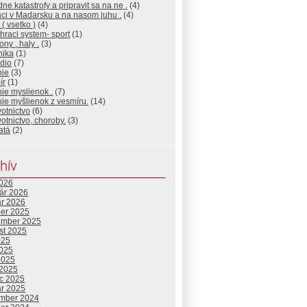
dne katastrofy a pripravit sa na ne .
(4)
ci v Madarsku a na nasom juhu .
(4)
 ( vsetko )
(4)
 hraci system- sport
(1)
ony , haly .
(3)
nika
(1)
dio
(7)
nie
(3)
ír
(1)
ie myslienok .
(7)
ie myšlienok z vesmíru.
(14)
otnictvo
(6)
otnictvo, choroby.
(3)
atá
(2)
hív
2026
uár 2026
ár 2026
ber 2025
ember 2025
st 2025
025
2025
2025
 2025
c 2025
ár 2025
mber 2024