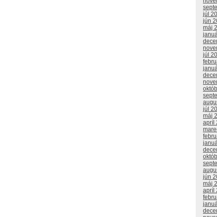
nove
sept
júl 2
jún 
máj 
janu
dece
nove
júl 2
febr
janu
dece
nove
októ
sept
augu
júl 2
máj 
apríl
mare
febr
janu
dece
októ
sept
augu
jún 
máj 
apríl
febr
janu
dece