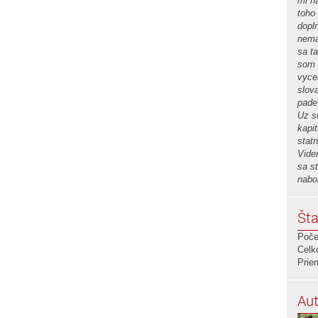
mi n
toho
dopl
nema
sa ta
som 
vyce
slov
pade
Uz s
kapi
stat
Vide
sa st
nabo
Šta
Poče
Celk
Prie
Aut