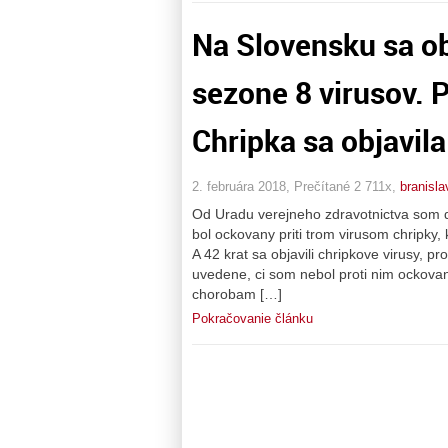
Na Slovensku sa ob
sezone 8 virusov. 
Chripka sa objavila
2. februára 2018, Prečítané 2 711x,
branisla
Od Uradu verejneho zdravotnictva som d
bol ockovany priti trom virusom chripky, 
A 42 krat sa objavili chripkove virusy, p
uvedene, ci som nebol proti nim ockovan
chorobam […]
Pokračovanie článku