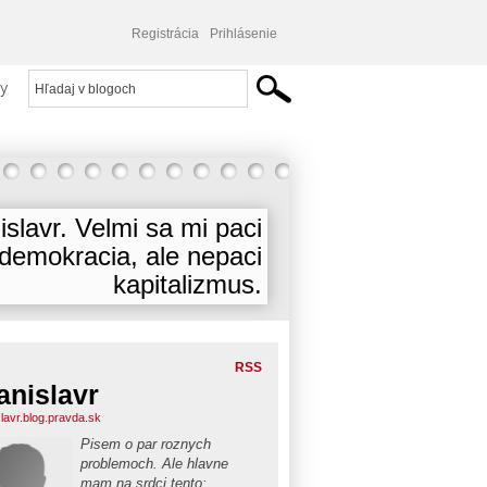
Registrácia
Prihlásenie
y
islavr. Velmi sa mi paci
demokracia, ale nepaci
kapitalizmus.
RSS
anislavr
slavr.blog.pravda.sk
Pisem o par roznych
problemoch. Ale hlavne
mam na srdci tento: