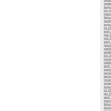
októ
sept
augu
jún 
mare
febr
sept
augu
júl 2
apríl
máj 
máj 
apríl
janu
októ
sept
jún 
nove
októ
apríl
mare
janu
dece
nove
sept
augu
júl 2
jún 
apríl
mare
febr
dece