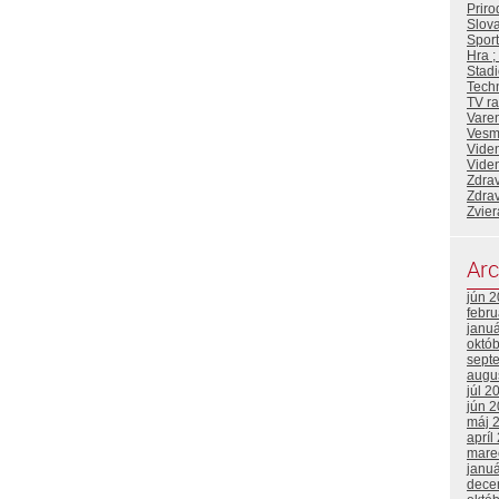
Priro
Slova
Sport
Hra ;
Stadi
Tech
TV ra
Vare
Vesm
Viden
Viden
Zdrav
Zdrav
Zvier
Arc
jún 
febr
janu
októ
sept
augu
júl 2
jún 
máj 
apríl
mare
janu
dece