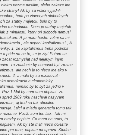
o niekto vezme nasilim, alebo zakaze ine
icke strany! Ak by sa volici vyjadrili
nasobne, teda po viacerych slobodnych
ach za statny majetok, bolo by to
odne rozhodnutie. Dnes je statny majetok
iak z minulosti, ktory pri slobode nemusi
strasiakom. A ja mam heslo: velmi sa mi
 demokracia , ale nepaci kapitalizmus! , A
ienky: 1, ze kapitalizmus treba podrobit
ke a pride sa na to, ze je zly! Potom sa
 zacat rozmyslat nad nejakym inym
denim. To zriadenie by nemusel byt zrovna
nizmus, ale nech je to nieco ine ako v
nosti. 2, a malo by sa rozlisovat -
ticka demokracia a ekonomicky
talizmus, nemalo by to byt za jedno v
. Poz.1 Mal by som sem dopisat, ze
m spred 1989 roku naschval nazyvam
nizmus, aj ked sa tak oficialne
nacuje. Laici a mlada generacia tomu tak
ie rozumie. Poz2. som len laik. Tak mi
im otazky nepiste. Co mam na srdci, to
napisem. Ak by ste mali nieco dolezite
adne pre mna, napiste mi spravu. Kludne