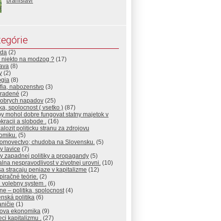
branislavr
egórie
da
(2)
 niekto na modzog ?
(17)
ava
(8)
y
(2)
ogia
(8)
ofia, nabozenstvo
(3)
radené
(2)
dobrych napadov
(25)
ika, spolocnost ( vsetko )
(87)
y mohol dobre fungovat statny majetok v
racii a slobode .
(16)
alozit politicku stranu za zdrojovu
omiku.
(5)
omovectvo; chudoba na Slovensku.
(5)
y lavice
(7)
y zapadnej politiky a propagandy
(5)
lna nespravodlivost v zivotnej urovni.
(10)
a stracaju peniaze v kapitalizme
(12)
iračné teórie.
(2)
 volebny system .
(6)
ne – politika, spolocnost
(4)
nská politika
(6)
ničie
(1)
jova ekonomika
(9)
eci kapitalizmu .
(27)