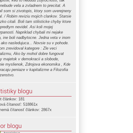
apiste, ked to nebudu zbytocnosti, tak
 nebude vela a zvladnem to precitat. A
nil som si zivotopis, ktory som uverejneny
l. / Robim reviziu mojich clankov. Starsie
zko citali. Boli tam stilisticke chyby ktore
predtym nevidel. Asi koli mojej
rpanosti. Napriklad chybali mi nejake
a, ine boli nadbytocne. Jedna veta v inom
 ako nasledujuca... Novsie su v pohode.
om zrevidoval kategore : Zle veci
talizmu, Ako by mohol dobre fungovat
ny majetok v demokracii a slobode,
nie myslienok, Zdrojova ekonomika , Kde
racaju peniaze v kapitalizme a Filozofia
zenstvo.
tistiky blogu
t článkov: 181
ová čítanosť: 518861x
merná čítanosť článkov: 2867x
or blogu