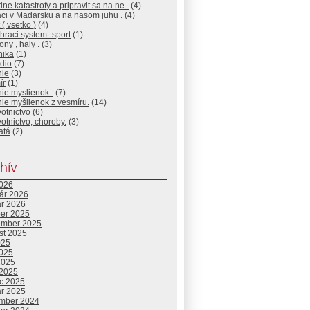
dne katastrofy a pripravit sa na ne .
(4)
ci v Madarsku a na nasom juhu .
(4)
 ( vsetko )
(4)
 hraci system- sport
(1)
ony , haly .
(3)
nika
(1)
dio
(7)
nie
(3)
ír
(1)
ie myslienok .
(7)
ie myšlienok z vesmíru.
(14)
otnictvo
(6)
otnictvo, choroby.
(3)
atá
(2)
hív
2026
uár 2026
ár 2026
ber 2025
ember 2025
st 2025
025
2025
2025
 2025
c 2025
ár 2025
mber 2024