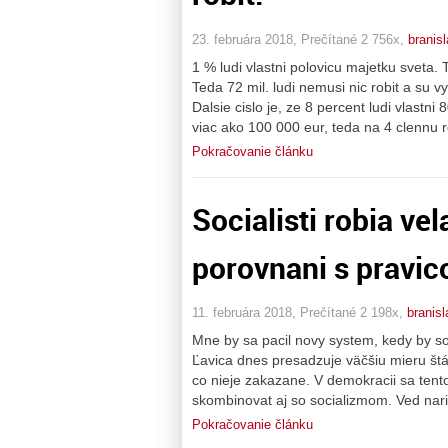
23. februára 2018, Prečítané 2 756x,
branisl
1 % ludi vlastni polovicu majetku sveta.
Teda 72 mil. ludi nemusi nic robit a su 
Dalsie cislo je, ze 8 percent ludi vlastn
viac ako 100 000 eur, teda na 4 clennu r
Pokračovanie článku
Socialisti robia ve
porovnani s pravic
11. februára 2018, Prečítané 2 198x,
branisl
Mne by sa pacil novy system, kedy by soci
Ľavica dnes presadzuje väčšiu mieru štá
co nieje zakazane. V demokracii sa tent
skombinovat aj so socializmom. Ved nari
Pokračovanie článku