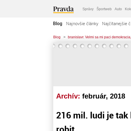
Správy
Športweb
Auto
Kok
Blog
Najnovšie články
Najčítanejšie č
Blog
>
branislavr. Velmi sa mi paci demokracia,
Archív:
február, 2018
216 mil. ludi je ta
robit.