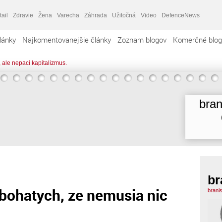
tail
Zdravie
Žena
Varecha
Záhrada
Užitočná
Video
DefenceNews
lánky
Najkomentovanejšie články
Zoznam blogov
Komerčné blog
 ale nepaci kapitalizmus.
bran
br
k bohatych, ze nemusia nic
brani