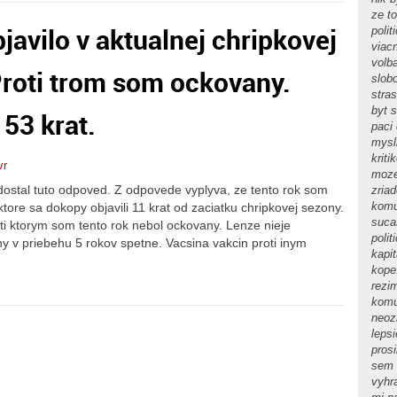
ze t
javilo v aktualnej chripkovej
polit
viac
volb
Proti trom som ockovany.
slob
stras
byt 
 53 krat.
paci
mysl
kriti
vr
moze
ostal tuto odpoved. Z odpovede vyplyva, ze tento rok som
zria
komu
ktore sa dokopy objavili 11 krat od zaciatku chripkovej sezony.
sucas
roti ktorym som tento rok nebol ockovany. Lenze nieje
poli
y v priebehu 5 rokov spetne. Vacsina vakcin proti inym
kapi
kope
rezi
komu
neoz
leps
pros
sem 
vyhr