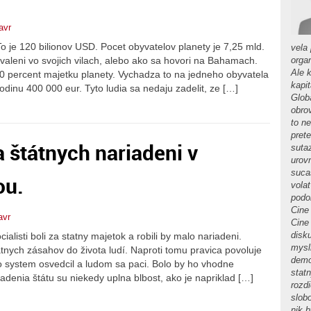
avr
 To je 120 bilionov USD. Pocet obyvatelov planety je 7,25 mld.
vela
vyvaleni vo svojich vilach, alebo ako sa hovori na Bahamach.
orga
Ale 
i 80 percent majetku planety. Vychadza to na jedneho obyvatela
kapi
odinu 400 000 eur. Tyto ludia sa nedaju zadelit, ze […]
Globa
obro
to n
pret
la štátnych nariadeni v
suta
urov
sucas
ou.
volat
podob
Cine 
avr
Cine
disku
alisti boli za statny majetok a robili by malo nariadeni.
mysl
tnych zásahov do života ludí. Naproti tomu pravica povoluje
demo
o system osvedcil a ludom sa paci. Bolo by ho vhodne
stat
adenia štátu su niekedy uplna blbost, ako je napriklad […]
rozdi
slob
nik 