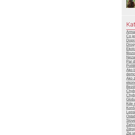
Kat
Arma
Co je
Dopr
Drog
Ekol
filoz
Neza
Par 
Polit
Ako b
demok
Ako z
ekon
Bezd
Chyb
Chyb
Globa
Kde s
Konšp
Lepsi
Ostat
Slove
Zahra
Zdro
Zle v