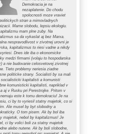
Demokracia je na
nezaplatenie. Do chodu
spolocnosti moze vraviet
 politickych stran a mimovladnych
nizacii. Mame slobodu, lepsiu ekologiu.
kapitalizmu mam plne zuby. Na
talizmus sa da vykaslat aj bez Marxa.
lna nespravodlivost v zivotnej urovni je
vska, kapitalizmus to riesi vadne a nikdy
evyriesi. Dnes ide iba o ekonomicke
eky medzi firmami (volaju to hospodarska
z) a nie budovanie celosvetovej zivotnej
ne. Tieto problemy neriesia ziadne
ne politicke strany. Socialisti by sa mali
 socialisticki kapitalisti a komunisti
ne komunisticki kapitalisti, napriklad v
a aj v Rusku pri Perestrojke. Pritom v
 nemaju este k tomu demokraciu! Je na
siu, ci by to vyriesil statny majetok, co si
im. Ale musel by byt slobodny a
kraticky. O tom pisem. Ak by bol iba
ny majetok, nebol by kapitalizmus! Je
el, ci by volici boli za statny majetok
odne alebo nutene. Ak by boli slobodne,
by proti tomu nemohol nic namietat. A nie