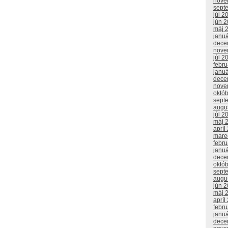
nove
sept
júl 2
jún 
máj 
janu
dece
nove
júl 2
febr
janu
dece
nove
októ
sept
augu
júl 2
máj 
apríl
mare
febr
janu
dece
októ
sept
augu
jún 
máj 
apríl
febr
janu
dece