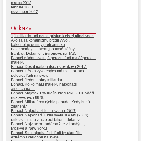
marec 2013
február 2013
november 2012
Odkazy
1,1 miliardy ludi nema pristup k cistej pitnej vode
Ako sa za komunizmu brzdil vyvoj.
bakteriofag ucinny proti antraxu
Bakteriofágy – návrat „podivné“ léčby
Bankrot. Dokument Euronews na TA3.
Boháči vládnu svetu, 8 percent ľudí má 80percent
majetku
Bohaci. Desat najbohatsich slovakov r 2017.
Bohaci. Hŕstka vyvolených má majetok ako
polovica ľudí na svete
Bohaci. Jeden dobry miliardar.
Bohaci. Kolko maju majetku najbohatsi
americania …
Bohaci. Majetok 1 % ľudí bude v roku 2016 väčší
než zvyšných 99 %
Bohaci. Miliardárov rýchlo pribúda. Kedy budú
zdanení?
Bohaci. Najbohatsi ludia sveta r. 2017
Bohaci. Najbohatší ľudia sveta si vlani (2013)
prilepšili, majú viac o pol bilióna dolárov.
Bohaci. Najviac miliardárov žije v Londýne,
Moskve a New Yorku
Bohaci. Sto najbohatších ľudí by ukončilo
extrémnu chudobu na svete