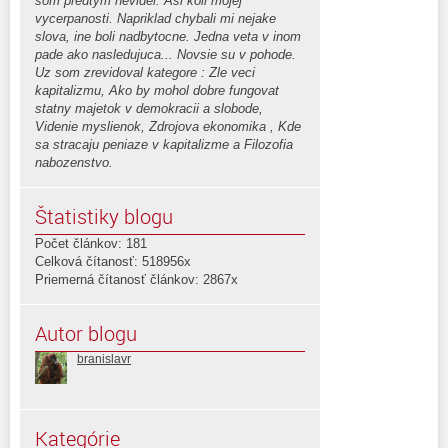
som predtym nevidel. Asi koli mojej
vycerpanosti. Napriklad chybali mi nejake
slova, ine boli nadbytocne. Jedna veta v inom
pade ako nasledujuca... Novsie su v pohode.
Uz som zrevidoval kategore : Zle veci
kapitalizmu, Ako by mohol dobre fungovat
statny majetok v demokracii a slobode,
Videnie myslienok, Zdrojova ekonomika , Kde
sa stracaju peniaze v kapitalizme a Filozofia
nabozenstvo.
Štatistiky blogu
Počet článkov: 181
Celková čítanosť: 518956x
Priemerná čítanosť článkov: 2867x
Autor blogu
branislavr
Kategórie