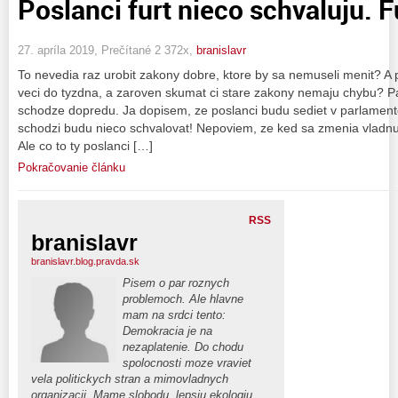
Poslanci furt nieco schvaluju. F
27. apríla 2019, Prečítané 2 372x,
branislavr
To nevedia raz urobit zakony dobre, ktore by sa nemuseli menit? A
veci do tyzdna, a zaroven skumat ci stare zakony nemaju chybu? 
schodze dopredu. Ja dopisem, ze poslanci budu sediet v parlament
schodzi budu nieco schvalovat! Nepoviem, ze ked sa zmenia vladnu
Ale co to ty poslanci […]
Pokračovanie článku
RSS
branislavr
branislavr.blog.pravda.sk
Pisem o par roznych
problemoch. Ale hlavne
mam na srdci tento:
Demokracia je na
nezaplatenie. Do chodu
spolocnosti moze vraviet
vela politickych stran a mimovladnych
organizacii. Mame slobodu, lepsiu ekologiu.