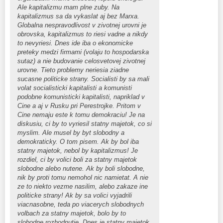
Ale kapitalizmu mam plne zuby. Na
kapitalizmus sa da vykaslat aj bez Marxa.
Globalna nespravodlivost v zivotnej urovni je
obrovska, kapitalizmus to riesi vadne a nikdy
to nevyriesi. Dnes ide iba o ekonomicke
preteky medzi firmami (volaju to hospodarska
sutaz) a nie budovanie celosvetovej zivotnej
urovne. Tieto problemy neriesia ziadne
sucasne politicke strany. Socialisti by sa mali
volat socialisticki kapitalisti a komunisti
podobne komunisticki kapitalisti, napriklad v
Cine a aj v Rusku pri Perestrojke. Pritom v
Cine nemaju este k tomu demokraciu! Je na
diskusiu, ci by to vyriesil statny majetok, co si
myslim. Ale musel by byt slobodny a
demokraticky. O tom pisem. Ak by bol iba
statny majetok, nebol by kapitalizmus! Je
rozdiel, ci by volici boli za statny majetok
slobodne alebo nutene. Ak by boli slobodne,
nik by proti tomu nemohol nic namietat. A nie
ze to niekto vezme nasilim, alebo zakaze ine
politicke strany! Ak by sa volici vyjadrili
viacnasobne, teda po viacerych slobodnych
volbach za statny majetok, bolo by to
slobodne rozhodnutie. Dnes je statny majetok