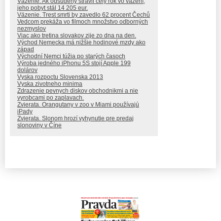
Väzenie. Ak odsúdený strávil celý rok vo väzení,
jeho pobyt stál 14 205 eur.
Väzenie. Trest smrti by zavedlo 62 procent Čechů
Vedcom prekáža vo filmoch množstvo odborných
nezmyslov
Viac ako tretina slovakov zije zo dna na den.
Východ Nemecka má nižšie hodinové mzdy ako
západ
Východní Nemci túžia po starých časoch
Výroba jedného iPhonu 5S stojí Apple 199
dolárov
Vyska rozpoctu Slovenska 2013
Vyska zivotneho minima
Zdrazenie pevnych diskov obchodnikmi a nie
vyrobcami po zaplavach.
Zvierata. Orangutany v zoo v Miami používajú
iPady
Zvierata. Slonom hrozí vyhynutie pre predaj
slonoviny v Číne