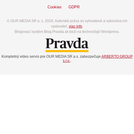
Cookies
GDPR
© OUR MEDIA SR a. s. 2026. Autorské práva sú vyhradené a vykonáva ich
vydavateľ,
viac info
.
Blogovací systém Blog.Pravda.sk beží na technológií Wordpress.
Kompletný video servis pre OUR MEDIA SR a.s. zabezpečuje
ARBERTO GROUP
s.r.o.
.