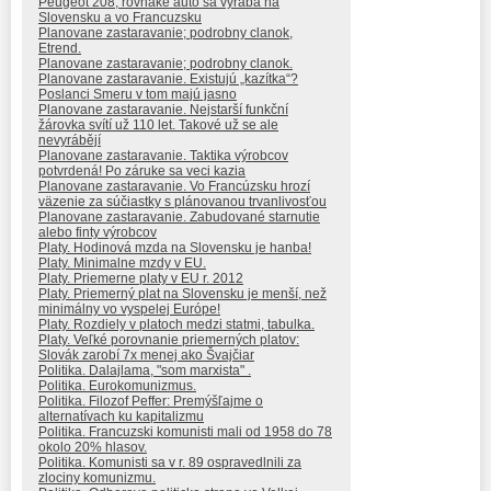
Peugeot 208, rovnake auto sa vyraba na
Slovensku a vo Francuzsku
Planovane zastaravanie; podrobny clanok,
Etrend.
Planovane zastaravanie; podrobny clanok.
Planovane zastaravanie. Existujú „kazítka“?
Poslanci Smeru v tom majú jasno
Planovane zastaravanie. Nejstarší funkční
žárovka svítí už 110 let. Takové už se ale
nevyrábějí
Planovane zastaravanie. Taktika výrobcov
potvrdená! Po záruke sa veci kazia
Planovane zastaravanie. Vo Francúzsku hrozí
väzenie za súčiastky s plánovanou trvanlivosťou
Planovane zastaravanie. Zabudované starnutie
alebo finty výrobcov
Platy. Hodinová mzda na Slovensku je hanba!
Platy. Minimalne mzdy v EU.
Platy. Priemerne platy v EU r. 2012
Platy. Priemerný plat na Slovensku je menší, než
minimálny vo vyspelej Európe!
Platy. Rozdiely v platoch medzi statmi, tabulka.
Platy. Veľké porovnanie priemerných platov:
Slovák zarobí 7x menej ako Švajčiar
Politika. Dalajlama, "som marxista" .
Politika. Eurokomunizmus.
Politika. Filozof Peffer: Premýšľajme o
alternatívach ku kapitalizmu
Politika. Francuzski komunisti mali od 1958 do 78
okolo 20% hlasov.
Politika. Komunisti sa v r. 89 ospravedlnili za
zlociny komunizmu.