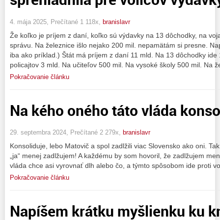
4. mája 2025, Prečítané 1 118x,
branislavr
Že koľko je príjem z daní, koľko sú výdavky na 13 dôchodky, na voja
správu. Na železnice išlo nejako 200 mil. nepamätám si presne. Napr
iba ako príklad.) Štát má príjem z daní 11 mld. Na 13 dôchodky ide
policajtov 3 mld. Na učiteľov 500 mil. Na vysoké školy 500 mil. Na ž
Pokračovanie článku
Na kého oného táto vláda konsoli
29. septembra 2024, Prečítané 2 279x,
branislavr
Konsoliduje, lebo Matovič a spol zadlžili viac Slovensko ako oni. T
„ja“ menej zadlžujem! A každému by som hovoril, že zadlžujem me
vláda chce asi vyrovnať dlh alebo čo, a týmto spôsobom ide proti vo
Pokračovanie článku
Napíšem krátku myšlienku ku k