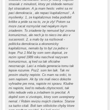
strasiak z minulosti, ktory pri slobode nemusi
byt strasiakom. A ja mam heslo: velmi sa mi
paci demokracia , ale nepaci kapitalizmus! , A
myslienky: 1, ze kapitalizmus treba podrobit
kritike a pride sa na to, ze je zly! Potom sa
moze zacat rozmyslat nad nejakym inym
zriadenim. To zriadenie by nemusel byt zrovna
komunizmus, ale nech je to nieco ine ako v
sucasnosti. 2, a malo by sa rozlisovat -
politicka demokracia a ekonomicky
kapitalizmus, nemalo by to byt za jedno v
kope. Poz.1 Mal by som sem dopisat, ze
rezim spred 1989 roku naschval nazyvam
komunizmus, aj ked sa tak oficialne
neoznacuje. Laici a mlada generacia tomu tak
lepsie rozumie. Poz2. som len laik. Tak mi
prosim otazky nepiste. Co mam na srdci, to
sem napisem. Ak by ste mali nieco dolezite
vyhradne pre mna, napiste mi spravu. Kludne
mi napiste, ked to nebudu zbytocnosti, tak
toho nebude vela a zvladnem to precitat. A
doplnil som si zivotopis, ktory som uverejneny
nemal. / Robim reviziu mojich clankov. Starsie
sa tazko citali. Boli tam stilisticke chyby ktore