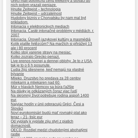
Greci mali polovicnu cenu elektriny a slovaci do
nich potom vrazali peniaze.
Hnutie Zeitgeist – technologia
Hnutie Zeitgeist – udrzatelnost
Hudobny biznis v Chorvatsku by nam mal byt
prikladom.
Intonacia v elektronickych mediach
Intonacia. Časté intonačné problémy v médiách. r.
2007
Intonacia. Úroveň jazykovej kultúry a masmédiá
Kolik platíte řetězcům? Na maržích si přirážejí 13
ale i 80 procent
Kolko stoji varenie stravy na mesiac.
Kolko zozralo Grecko penazi.
Live prenos nocnej a dennej oblohy. Je to z USA,
tak je to o 6 h posunute.
Ľudia žijú stiesnene, keď nemajú na vlastné
bývanie
Mlieko. Druzstvo ho predava za 28 centov
mliekarni a mliekaren nad 60.
Múr v hlavách Nemcov sa búra ťažšie
Na dávky je odkázaných čoraz viac ľudí
Na skromný život potrebuje rodina aspoň 1400
eur,
Najviac hodín v únii odpracujú Gréci, Česi a
Slováci
Noví eurokomisári budú mať rovnaký plat ako
teraz – 21- tisíc eur
Od vyplaty k vyplate ziju styri z piatich
domacnosti.
OECD: Rozdiel medzi chudobnými abohatými
rastie