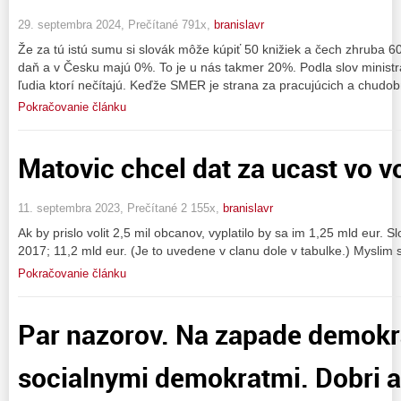
29. septembra 2024, Prečítané 791x,
branislavr
Že za tú istú sumu si slovák môže kúpiť 50 knižiek a čech zhruba
daň a v Česku majú 0%. To je u nás takmer 20%. Podla slov ministra
ľudia ktorí nečítajú. Keďže SMER je strana za pracujúcich a chudobn
Pokračovanie článku
Matovic chcel dat za ucast vo v
11. septembra 2023, Prečítané 2 155x,
branislavr
Ak by prislo volit 2,5 mil obcanov, vyplatilo by sa im 1,25 mld eur. 
2017; 11,2 mld eur. (Je to uvedene v clanu dole v tabulke.) Myslim s
Pokračovanie článku
Par nazorov. Na zapade demokra
socialnymi demokratmi. Dobri a z