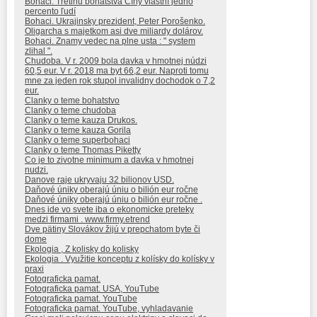
Bohaci. Tretinu bohatstva Číny vlastní jedno
percento ľudí
Bohaci. Ukrajinsky prezident, Peter Porošenko.
Oligarcha s majetkom asi dve miliardy dolárov.
Bohaci. Znamy vedec na plne usta : " system
zlihal ".
Chudoba. V r. 2009 bola davka v hmotnej núdzi
60,5 eur. V r. 2018 ma byt 66,2 eur. Naproti tomu
mne za jeden rok stupol invalidny dochodok o 7,2
eur.
Clanky o teme bohatstvo
Clanky o teme chudoba
Clanky o teme kauza Drukos.
Clanky o teme kauza Gorila
Clanky o teme superbohaci
Clanky o teme Thomas Piketty
Co je to zivotne minimum a davka v hmotnej
nudzi.
Danove raje ukryvaju 32 bilionov USD.
Daňové úniky oberajú úniu o bilión eur ročne
Daňové úniky oberajú úniu o bilión eur ročne .
Dnes ide vo svete iba o ekonomicke preteky
medzi firmami . www.firmy.etrend
Dve pätiny Slovákov žijú v prepchatom byte či
dome
Ekologia , Z kolisky do kolisky
Ekologia . Využitie konceptu z kolísky do kolísky v
praxi
Fotograficka pamat.
Fotograficka pamat. USA, YouTube
Fotograficka pamat. YouTube
Fotograficka pamat. YouTube, vyhladavanie