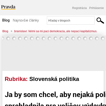
Registrácia
Prihlásenie
Blog
Najnovšie články
Najčítanejšie články
Blog
>
branislavr. Velmi sa mi paci demokracia, ale nepaci kapitalizmus.
Najkomentovanejšie články
Zoznam blogov
Komerčné blogy
Rubrika:
Slovenská politika
Ja by som chcel, aby nejaká pol
sprehladnila pre voličov výdavky