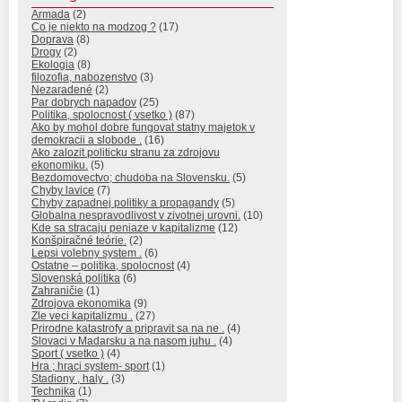
Armada
(2)
Co je niekto na modzog ?
(17)
Doprava
(8)
Drogy
(2)
Ekologia
(8)
filozofia, nabozenstvo
(3)
Nezaradené
(2)
Par dobrych napadov
(25)
Politika, spolocnost ( vsetko )
(87)
Ako by mohol dobre fungovat statny majetok v
demokracii a slobode .
(16)
Ako zalozit politicku stranu za zdrojovu
ekonomiku.
(5)
Bezdomovectvo; chudoba na Slovensku.
(5)
Chyby lavice
(7)
Chyby zapadnej politiky a propagandy
(5)
Globalna nespravodlivost v zivotnej urovni.
(10)
Kde sa stracaju peniaze v kapitalizme
(12)
Konšpiračné teórie.
(2)
Lepsi volebny system .
(6)
Ostatne – politika, spolocnost
(4)
Slovenská politika
(6)
Zahraničie
(1)
Zdrojova ekonomika
(9)
Zle veci kapitalizmu .
(27)
Prirodne katastrofy a pripravit sa na ne .
(4)
Slovaci v Madarsku a na nasom juhu .
(4)
Sport ( vsetko )
(4)
Hra ; hraci system- sport
(1)
Stadiony , haly .
(3)
Technika
(1)