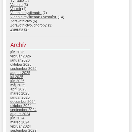
TV radio
(7)
Varenie
(3)
Vesmír
(1)
Videnie myslienok .
(7)
Videnie myšlienok z vesmíru.
(14)
Zdravotnictvo
(6)
Zdravotnictvo, choroby.
(3)
Zvieratá
(2)
Archív
jún 2026
február 2026
január 2026
október 2025
september 2025
august 2025
júl 2025
jún 2025
máj 2025
apríl 2025
marec 2025
január 2025
december 2024
október 2024
september 2024
august 2024
jún 2024
marec 2024
február 2024
september 2023