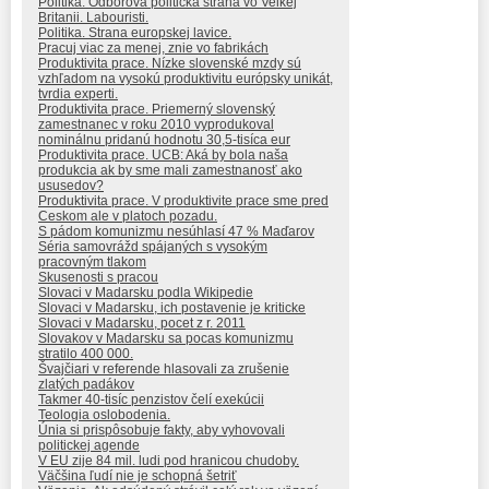
Politika. Odborova politicka strana vo Velkej
Britanii. Labouristi.
Politika. Strana europskej lavice.
Pracuj viac za menej, znie vo fabrikách
Produktivita prace. Nízke slovenské mzdy sú
vzhľadom na vysokú produktivitu európsky unikát,
tvrdia experti.
Produktivita prace. Priemerný slovenský
zamestnanec v roku 2010 vyprodukoval
nominálnu pridanú hodnotu 30,5-tisíca eur
Produktivita prace. UCB: Aká by bola naša
produkcia ak by sme mali zamestnanosť ako
ususedov?
Produktivita prace. V produktivite prace sme pred
Ceskom ale v platoch pozadu.
S pádom komunizmu nesúhlasí 47 % Maďarov
Séria samovrážd spájaných s vysokým
pracovným tlakom
Skusenosti s pracou
Slovaci v Madarsku podla Wikipedie
Slovaci v Madarsku, ich postavenie je kriticke
Slovaci v Madarsku, pocet z r. 2011
Slovakov v Madarsku sa pocas komunizmu
stratilo 400 000.
Švajčiari v referende hlasovali za zrušenie
zlatých padákov
Takmer 40-tisíc penzistov čelí exekúcii
Teologia oslobodenia.
Únia si prispôsobuje fakty, aby vyhovovali
politickej agende
V EU zije 84 mil. ludi pod hranicou chudoby.
Väčšina ľudí nie je schopná šetriť