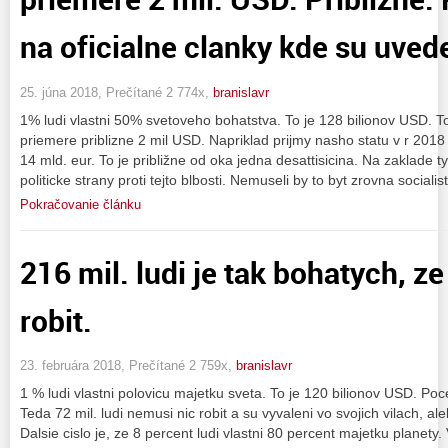
na oficialne clanky kde su uvede
25. júna 2018, Prečítané 2 774x,
branislavr
1% ludi vlastni 50% svetoveho bohatstva. To je 128 bilionov USD. To
priemere priblizne 2 mil USD. Napriklad prijmy nasho statu v r 2018
14 mld. eur. To je približne od oka jedna desattisicina. Na zaklade ty
politicke strany proti tejto blbosti. Nemuseli by to byt zrovna socialis
Pokračovanie článku
216 mil. ludi je tak bohatych, z
robit.
23. februára 2018, Prečítané 2 759x,
branislavr
1 % ludi vlastni polovicu majetku sveta. To je 120 bilionov USD. Poc
Teda 72 mil. ludi nemusi nic robit a su vyvaleni vo svojich vilach, 
Dalsie cislo je, ze 8 percent ludi vlastni 80 percent majetku planet