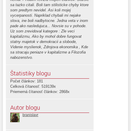
sa tazko citali. Boli tam stilisticke chyby ktore
som predtym nevidel. Asi koli mojej
vycerpanosti. Napriklad chybali mi nejake
slova, ine boli nadbytocne. Jedna veta v inom
pade ako nasledujuca... Novsie su v pohode.
Uz som zrevidoval kategore : Zle veci
kapitalizmu, Ako by mohol dobre fungovat
statny majetok v demokracii a slobode,
Videnie myslienok, Zdrojova ekonomika , Kde
sa stracaju peniaze v kapitalizme a Filozofia
nabozenstvo.
Štatistiky blogu
Počet článkov: 181
Celková čítanosť: 519139x
Priemerná čítanosť článkov: 2868x
Autor blogu
branislavr