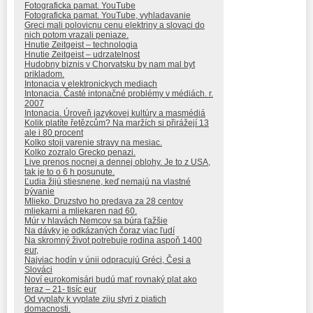
Fotograficka pamat. YouTube
Fotograficka pamat. YouTube, vyhladavanie
Greci mali polovicnu cenu elektriny a slovaci do
nich potom vrazali peniaze.
Hnutie Zeitgeist – technologia
Hnutie Zeitgeist – udrzatelnost
Hudobny biznis v Chorvatsku by nam mal byt
prikladom.
Intonacia v elektronickych mediach
Intonacia. Časté intonačné problémy v médiách. r.
2007
Intonacia. Úroveň jazykovej kultúry a masmédiá
Kolik platíte řetězcům? Na maržích si přirážejí 13
ale i 80 procent
Kolko stoji varenie stravy na mesiac.
Kolko zozralo Grecko penazi.
Live prenos nocnej a dennej oblohy. Je to z USA,
tak je to o 6 h posunute.
Ľudia žijú stiesnene, keď nemajú na vlastné
bývanie
Mlieko. Druzstvo ho predava za 28 centov
mliekarni a mliekaren nad 60.
Múr v hlavách Nemcov sa búra ťažšie
Na dávky je odkázaných čoraz viac ľudí
Na skromný život potrebuje rodina aspoň 1400
eur,
Najviac hodín v únii odpracujú Gréci, Česi a
Slováci
Noví eurokomisári budú mať rovnaký plat ako
teraz – 21- tisíc eur
Od vyplaty k vyplate ziju styri z piatich
domacnosti.