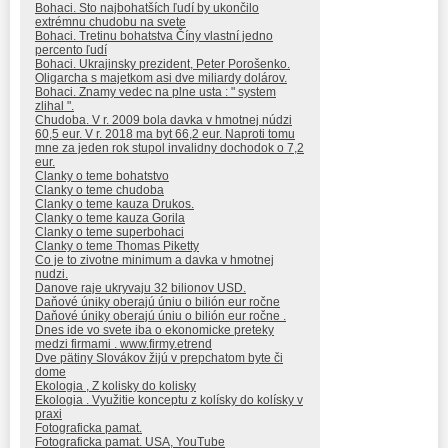
Bohaci. Sto najbohatších ľudí by ukončilo
extrémnu chudobu na svete
Bohaci. Tretinu bohatstva Číny vlastní jedno
percento ľudí
Bohaci. Ukrajinsky prezident, Peter Porošenko.
Oligarcha s majetkom asi dve miliardy dolárov.
Bohaci. Znamy vedec na plne usta : " system
zlihal ".
Chudoba. V r. 2009 bola davka v hmotnej núdzi
60,5 eur. V r. 2018 ma byt 66,2 eur. Naproti tomu
mne za jeden rok stupol invalidny dochodok o 7,2
eur.
Clanky o teme bohatstvo
Clanky o teme chudoba
Clanky o teme kauza Drukos.
Clanky o teme kauza Gorila
Clanky o teme superbohaci
Clanky o teme Thomas Piketty
Co je to zivotne minimum a davka v hmotnej
nudzi.
Danove raje ukryvaju 32 bilionov USD.
Daňové úniky oberajú úniu o bilión eur ročne
Daňové úniky oberajú úniu o bilión eur ročne .
Dnes ide vo svete iba o ekonomicke preteky
medzi firmami . www.firmy.etrend
Dve pätiny Slovákov žijú v prepchatom byte či
dome
Ekologia , Z kolisky do kolisky
Ekologia . Využitie konceptu z kolísky do kolísky v
praxi
Fotograficka pamat.
Fotograficka pamat. USA, YouTube