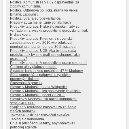
Politika. Komunisti sa v r. 89 ospravedlnili za
zlociny komunizmu.
Politika. Odborova politicka strana vo Velkej
Britanii. Labouristi.
Politika. Strana europskej lavice.
Pracuj viac za menej, znie vo fabrikách
Produktivita prace. Nízke slovenské mzdy sú
vzhľadom na vysokú produktivitu európsky unikát,
tvrdia experti.
Produktivita prace. Priemerný slovenský
zamestnanec v roku 2010 vyprodukoval
nominálnu pridanú hodnotu 30,5-tisíca eur
Produktivita prace. UCB: Aká by bola naša
produkcia ak by sme mali zamestnanosť ako
ususedov?
Produktivita prace. V produktivite prace sme pred
Ceskom ale v platoch pozadu.
S pádom komunizmu nesúhlasí 47 % Maďarov
Séria samovrážd spájaných s vysokým
pracovným tlakom
Skusenosti s pracou
Slovaci v Madarsku podla Wikipedie
Slovaci v Madarsku, ich postavenie je kriticke
Slovaci v Madarsku, pocet z r. 2011
Slovakov v Madarsku sa pocas komunizmu
stratilo 400 000.
Švajčiari v referende hlasovali za zrušenie
zlatých padákov
Takmer 40-tisíc penzistov čelí exekúcii
Teologia oslobodenia.
Únia si prispôsobuje fakty, aby vyhovovali
politickej agende