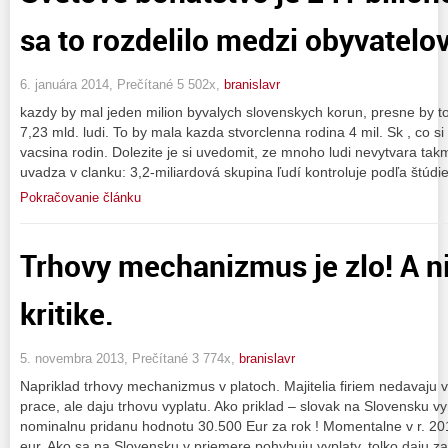
sa to rozdelilo medzi obyvatelov
6. januára 2014, Prečítané 5 502x,
branislavr
kazdy by mal jeden milion byvalych slovenskych korun, presne by 
7,23 mld. ludi. To by mala kazda stvorclenna rodina 4 mil. Sk , co 
vacsina rodin. Dolezite je si uvedomit, ze mnoho ludi nevytvara ta
uvadza v clanku: 3,2-miliardová skupina ľudí kontroluje podľa štúdie
Pokračovanie článku
Trhovy mechanizmus je zlo! A n
kritike.
5. novembra 2013, Prečítané 3 774x,
branislavr
Napriklad trhovy mechanizmus v platoch. Majitelia firiem nedavaju 
prace, ale daju trhovu vyplatu. Ako priklad – slovak na Slovensku v
nominalnu pridanu hodnotu 30.500 Eur za rok ! Momentalne v r. 201
eur. Ako sa na Slovensku v priemere pohybuju vyplaty, tolko daju z