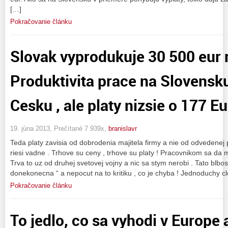
[…]
Pokračovanie článku
Slovak vyprodukuje 30 500 eur 
Produktivita prace na Slovensku
Cesku , ale platy nizsie o 177 Eu
19. júna 2013, Prečítané 7 939x,
branislavr
Teda platy zavisia od dobrodenia majitela firmy a nie od odvedenej 
riesi vadne . Trhove su ceny , trhove su platy ! Pracovnikom sa da m
Trva to uz od druhej svetovej vojny a nic sa stym nerobi . Tato blbos
donekonecna “ a nepocut na to kritiku , co je chyba ! Jednoduchy 
Pokračovanie článku
To jedlo, co sa vyhodi v Europe 