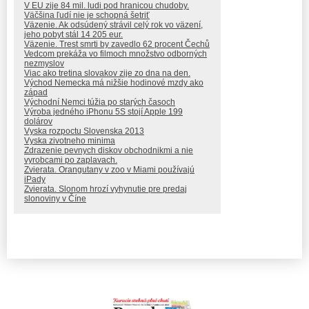
V EU zije 84 mil. ludi pod hranicou chudoby.
Väčšina ľudí nie je schopná šetriť
Väzenie. Ak odsúdený strávil celý rok vo väzení,
jeho pobyt stál 14 205 eur.
Väzenie. Trest smrti by zavedlo 62 procent Čechů
Vedcom prekáža vo filmoch množstvo odborných
nezmyslov
Viac ako tretina slovakov zije zo dna na den.
Východ Nemecka má nižšie hodinové mzdy ako
západ
Východní Nemci túžia po starých časoch
Výroba jedného iPhonu 5S stojí Apple 199
dolárov
Vyska rozpoctu Slovenska 2013
Vyska zivotneho minima
Zdrazenie pevnych diskov obchodnikmi a nie
vyrobcami po zaplavach.
Zvierata. Orangutany v zoo v Miami používajú
iPady
Zvierata. Slonom hrozí vyhynutie pre predaj
slonoviny v Číne