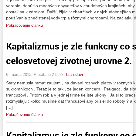
varenie, donútilo mnohých obyvateľov v chudobných krajinách, aby p
dostali sa k zdrojom. Ďalší, žijúci v chatrčiach v najchudobnejších
používania znečistenej vody trpia rôznymi chorobami. Na začiatku 
Pokračovanie článku
Kapitalizmus je zle funkcny co 
celosvetovej zivotnej urovne 2.
6. marca 2013, Prečítané 2 582x,
branislavr
Staty nemusia mmat zaujem , na davani roznych platov v roznych kra
sukromnikoch . Teraz je to tak , ze jeden koncern , Peugeot , da slov
francuzovi . Pritom robia v jednej firme tie iste ukony . Ja si to preds
rozmyslaju : kolko musime dat francuzovi aby prisiel do roboty ? a
[…]
Pokračovanie článku
Kapitalizmus je zle funkcny co 