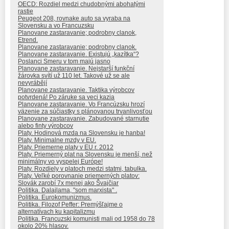
OECD: Rozdiel medzi chudobnými abohatými
rastie
Peugeot 208, rovnake auto sa vyraba na
Slovensku a vo Francuzsku
Planovane zastaravanie; podrobny clanok,
Etrend.
Planovane zastaravanie; podrobny clanok.
Planovane zastaravanie. Existujú „kazítka“?
Poslanci Smeru v tom majú jasno
Planovane zastaravanie. Nejstarší funkční
žárovka svítí už 110 let. Takové už se ale
nevyrábějí
Planovane zastaravanie. Taktika výrobcov
potvrdená! Po záruke sa veci kazia
Planovane zastaravanie. Vo Francúzsku hrozí
väzenie za súčiastky s plánovanou trvanlivosťou
Planovane zastaravanie. Zabudované starnutie
alebo finty výrobcov
Platy. Hodinová mzda na Slovensku je hanba!
Platy. Minimalne mzdy v EU.
Platy. Priemerne platy v EU r. 2012
Platy. Priemerný plat na Slovensku je menší, než
minimálny vo vyspelej Európe!
Platy. Rozdiely v platoch medzi statmi, tabulka.
Platy. Veľké porovnanie priemerných platov:
Slovák zarobí 7x menej ako Švajčiar
Politika. Dalajlama, "som marxista" .
Politika. Eurokomunizmus.
Politika. Filozof Peffer: Premýšľajme o
alternatívach ku kapitalizmu
Politika. Francuzski komunisti mali od 1958 do 78
okolo 20% hlasov.