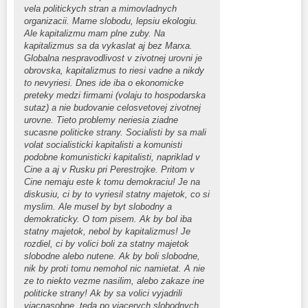
vela politickych stran a mimovladnych
organizacii. Mame slobodu, lepsiu ekologiu.
Ale kapitalizmu mam plne zuby. Na
kapitalizmus sa da vykaslat aj bez Marxa.
Globalna nespravodlivost v zivotnej urovni je
obrovska, kapitalizmus to riesi vadne a nikdy
to nevyriesi. Dnes ide iba o ekonomicke
preteky medzi firmami (volaju to hospodarska
sutaz) a nie budovanie celosvetovej zivotnej
urovne. Tieto problemy neriesia ziadne
sucasne politicke strany. Socialisti by sa mali
volat socialisticki kapitalisti a komunisti
podobne komunisticki kapitalisti, napriklad v
Cine a aj v Rusku pri Perestrojke. Pritom v
Cine nemaju este k tomu demokraciu! Je na
diskusiu, ci by to vyriesil statny majetok, co si
myslim. Ale musel by byt slobodny a
demokraticky. O tom pisem. Ak by bol iba
statny majetok, nebol by kapitalizmus! Je
rozdiel, ci by volici boli za statny majetok
slobodne alebo nutene. Ak by boli slobodne,
nik by proti tomu nemohol nic namietat. A nie
ze to niekto vezme nasilim, alebo zakaze ine
politicke strany! Ak by sa volici vyjadrili
viacnasobne, teda po viacerych slobodnych