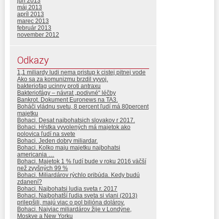
jún 2013
máj 2013
apríl 2013
marec 2013
február 2013
november 2012
Odkazy
1,1 miliardy ludi nema pristup k cistej pitnej vode
Ako sa za komunizmu brzdil vyvoj.
bakteriofag ucinny proti antraxu
Bakteriofágy – návrat „podivné“ léčby
Bankrot. Dokument Euronews na TA3.
Boháči vládnu svetu, 8 percent ľudí má 80percent
majetku
Bohaci. Desat najbohatsich slovakov r 2017.
Bohaci. Hŕstka vyvolených má majetok ako
polovica ľudí na svete
Bohaci. Jeden dobry miliardar.
Bohaci. Kolko maju majetku najbohatsi
americania …
Bohaci. Majetok 1 % ľudí bude v roku 2016 väčší
než zvyšných 99 %
Bohaci. Miliardárov rýchlo pribúda. Kedy budú
zdanení?
Bohaci. Najbohatsi ludia sveta r. 2017
Bohaci. Najbohatší ľudia sveta si vlani (2013)
prilepšili, majú viac o pol bilióna dolárov.
Bohaci. Najviac miliardárov žije v Londýne,
Moskve a New Yorku