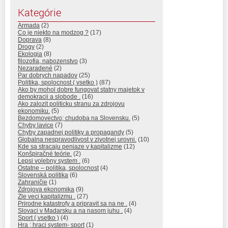
Kategórie
Armada
(2)
Co je niekto na modzog ?
(17)
Doprava
(8)
Drogy
(2)
Ekologia
(8)
filozofia, nabozenstvo
(3)
Nezaradené
(2)
Par dobrych napadov
(25)
Politika, spolocnost ( vsetko )
(87)
Ako by mohol dobre fungovat statny majetok v
demokracii a slobode .
(16)
Ako zalozit politicku stranu za zdrojovu
ekonomiku.
(5)
Bezdomovectvo; chudoba na Slovensku.
(5)
Chyby lavice
(7)
Chyby zapadnej politiky a propagandy
(5)
Globalna nespravodlivost v zivotnej urovni.
(10)
Kde sa stracaju peniaze v kapitalizme
(12)
Konšpiračné teórie.
(2)
Lepsi volebny system .
(6)
Ostatne – politika, spolocnost
(4)
Slovenská politika
(6)
Zahraničie
(1)
Zdrojova ekonomika
(9)
Zle veci kapitalizmu .
(27)
Prirodne katastrofy a pripravit sa na ne .
(4)
Slovaci v Madarsku a na nasom juhu .
(4)
Sport ( vsetko )
(4)
Hra ; hraci system- sport
(1)