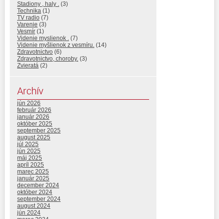
Stadiony , haly .
(3)
Technika
(1)
TV radio
(7)
Varenie
(3)
Vesmír
(1)
Videnie myslienok .
(7)
Videnie myšlienok z vesmíru.
(14)
Zdravotnictvo
(6)
Zdravotnictvo, choroby.
(3)
Zvieratá
(2)
Archív
jún 2026
február 2026
január 2026
október 2025
september 2025
august 2025
júl 2025
jún 2025
máj 2025
apríl 2025
marec 2025
január 2025
december 2024
október 2024
september 2024
august 2024
jún 2024