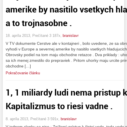
amerike by nasitilo vsetkych hla
a to trojnasobne .
18. apríla 2013, Prečítané 3 187x,
branislavr
V TV dokumente Cerstve ale v kontajneri , bolo uvedene, ze sa obro
vyhodi v Europe a severnej amerike by nasitilo vsetkych hladujucich 
Obrovsky podiel na tom maju obchodne retazce . Dva priklady : uh
sa ich menej zmestilo do prepraviek . Pritom uhorky maju urcite pr
obchodne […]
Pokračovanie článku
1, 1 miliardy ludi nema pristup k
Kapitalizmus to riesi vadne .
8. apríla 2013, Prečítané 3 591x,
branislavr
V jednom clanku sa pise : Znížený prístup k čistej vode, teda vode 