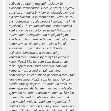
volbach za statny majetok, bolo by to
slobodne rozhodnutie. Dnes je statny majetok
strasiak z minulosti, ktory pri slobode nemusi
byt strasiakom. A ja mam heslo: velmi sa mi
paci demokracia , ale nepaci kapitalizmus! , A
myslienky: 1, ze kapitalizmus treba podrobit
kritike a pride sa na to, ze je zly! Potom sa
moze zacat rozmyslat nad nejakym inym
zriadenim. To zriadenie by nemusel byt zrovna
komunizmus, ale nech je to nieco ine ako v
sucasnosti. 2, a malo by sa rozlisovat -
politicka demokracia a ekonomicky
kapitalizmus, nemalo by to byt za jedno v
kope. Poz.1 Mal by som sem dopisat, ze
rezim spred 1989 roku naschval nazyvam
komunizmus, aj ked sa tak oficialne
neoznacuje. Laici a mlada generacia tomu tak
lepsie rozumie. Poz2. som len laik. Tak mi
prosim otazky nepiste. Co mam na srdci, to
sem napisem. Ak by ste mali nieco dolezite
vyhradne pre mna, napiste mi spravu. Kludne
mi napiste, ked to nebudu zbytocnosti, tak
toho nebude vela a zvladnem to precitat. A
doplnil som si zivotopis, ktory som uverejneny
nemal. / Robim reviziu mojich clankov. Starsie