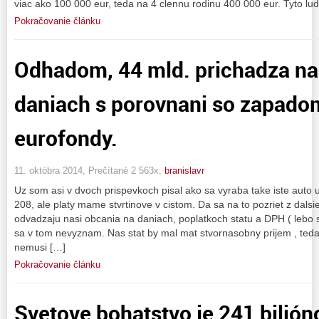
viac ako 100 000 eur, teda na 4 clennu rodinu 400 000 eur. Tyto lud
Pokračovanie článku
Odhadom, 44 mld. prichadza nas
daniach s porovnani so zapadom
eurofondy.
11. októbra 2014, Prečítané 2 563x,
branislavr
Uz som asi v dvoch prispevkoch pisal ako sa vyraba take iste auto
208, ale platy mame stvrtinove v cistom. Da sa na to pozriet z dals
odvadzaju nasi obcania na daniach, poplatkoch statu a DPH ( lebo s
sa v tom nevyznam. Nas stat by mal mat stvornasobny prijem , teda
nemusi […]
Pokračovanie článku
Svetove bohatstvo je 241 bilión