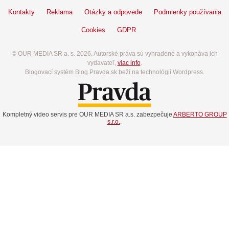
Kontakty
Reklama
Otázky a odpovede
Podmienky používania
Cookies
GDPR
© OUR MEDIA SR a. s. 2026. Autorské práva sú vyhradené a vykonáva ich
vydavateľ,
viac info
.
Blogovací systém Blog.Pravda.sk beží na technológií Wordpress.
Kompletný video servis pre OUR MEDIA SR a.s. zabezpečuje
ARBERTO GROUP
s.r.o.
.