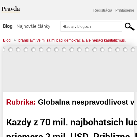
Registrácia
Prihlásenie
Blog
Najnovšie články
Najčítanejšie články
Blog
>
branislavr. Velmi sa mi paci demokracia, ale nepaci kapitalizmus.
Najkomentovanejšie články
Zoznam blogov
Komerčné blogy
Rubrika:
Globalna nespravodlivost v 
Kazdy z 70 mil. najbohatsich ludi
priemere 2 mil. USD. Priblizne. 