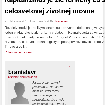
celosvetovej zivotnej urovne .
21. februára 2013, Prečítané 5 908x,
branislavr
Rozdiely medzi jednotlivymi statmi su obrovske , dokonca aj vo vys
jeden priklad ako je zle funkcny v platoch . Rovnake auta sa vyraba
Francuzku, ale platy su rozdielne. Peugeot 208 v sucasnosti a 207 
rovnake auta, je vela technologickych postupov rovnakych . Teda v
Trnave a vo […]
Pokračovanie článku
RSS
branislavr
branislavr.blog.pravda.sk
Pisem o par roznych
problemoch. Ale hlavne
mam na srdci tento:
Demokracia je na
nezaplatenie. Do chodu
spolocnosti moze vraviet