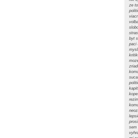
ze t
polit
viac
volb
slob
stras
byt 
paci
mysl
kriti
moze
zria
komu
sucas
poli
kapi
kope
rezi
komu
neoz
leps
pros
sem 
vyhr