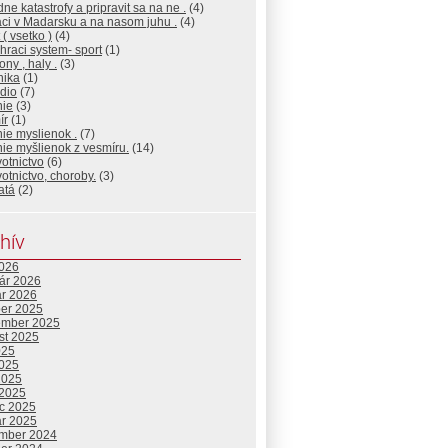
dne katastrofy a pripravit sa na ne .
(4)
ci v Madarsku a na nasom juhu .
(4)
 ( vsetko )
(4)
 hraci system- sport
(1)
ony , haly .
(3)
nika
(1)
dio
(7)
nie
(3)
ír
(1)
ie myslienok .
(7)
ie myšlienok z vesmíru.
(14)
otnictvo
(6)
otnictvo, choroby.
(3)
atá
(2)
hív
2026
uár 2026
ár 2026
ber 2025
ember 2025
st 2025
025
2025
2025
 2025
c 2025
ár 2025
mber 2024