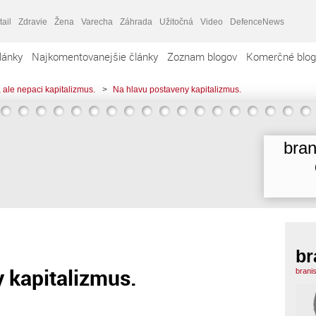
tail
Zdravie
Žena
Varecha
Záhrada
Užitočná
Video
DefenceNews
lánky
Najkomentovanejšie články
Zoznam blogov
Komerčné blog
 ale nepaci kapitalizmus.
>
Na hlavu postaveny kapitalizmus.
bran
br
 kapitalizmus.
brani