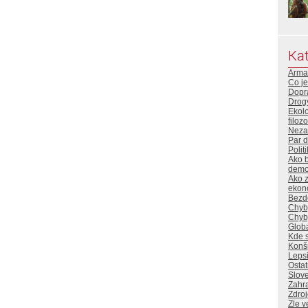
Kat
Arma
Co je
Dopr
Drog
Ekol
filoz
Neza
Par 
Polit
Ako b
demok
Ako z
ekon
Bezd
Chyb
Chyb
Globa
Kde s
Konšp
Lepsi
Ostat
Slove
Zahra
Zdro
Zle v