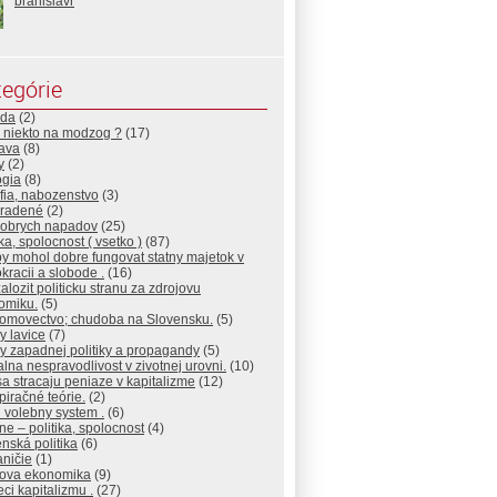
branislavr
egórie
da
(2)
 niekto na modzog ?
(17)
ava
(8)
y
(2)
ogia
(8)
ofia, nabozenstvo
(3)
radené
(2)
dobrych napadov
(25)
ika, spolocnost ( vsetko )
(87)
y mohol dobre fungovat statny majetok v
racii a slobode .
(16)
alozit politicku stranu za zdrojovu
omiku.
(5)
omovectvo; chudoba na Slovensku.
(5)
y lavice
(7)
y zapadnej politiky a propagandy
(5)
lna nespravodlivost v zivotnej urovni.
(10)
a stracaju peniaze v kapitalizme
(12)
iračné teórie.
(2)
 volebny system .
(6)
ne – politika, spolocnost
(4)
nská politika
(6)
ničie
(1)
jova ekonomika
(9)
eci kapitalizmu .
(27)