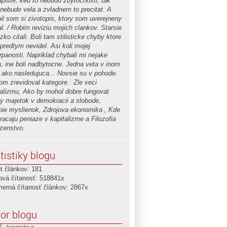
apiste, ked to nebudu zbytocnosti, tak
 nebude vela a zvladnem to precitat. A
nil som si zivotopis, ktory som uverejneny
l. / Robim reviziu mojich clankov. Starsie
zko citali. Boli tam stilisticke chyby ktore
predtym nevidel. Asi koli mojej
rpanosti. Napriklad chybali mi nejake
a, ine boli nadbytocne. Jedna veta v inom
 ako nasledujuca... Novsie su v pohode.
om zrevidoval kategore : Zle veci
talizmu, Ako by mohol dobre fungovat
ny majetok v demokracii a slobode,
nie myslienok, Zdrojova ekonomika , Kde
racaju peniaze v kapitalizme a Filozofia
zenstvo.
tistiky blogu
t článkov: 181
ová čítanosť: 518841x
merná čítanosť článkov: 2867x
or blogu