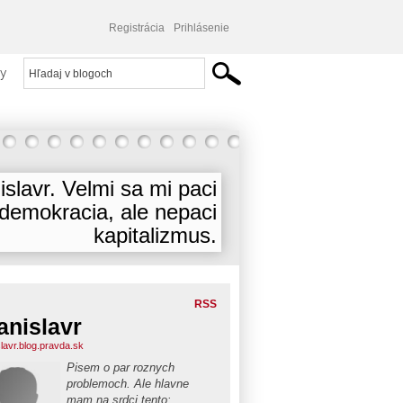
Registrácia
Prihlásenie
y
islavr. Velmi sa mi paci
demokracia, ale nepaci
kapitalizmus.
RSS
anislavr
slavr.blog.pravda.sk
Pisem o par roznych
problemoch. Ale hlavne
mam na srdci tento: