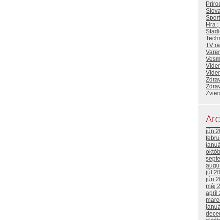
Priro
Slova
Sport
Hra ;
Stadi
Tech
TV ra
Vare
Vesm
Viden
Viden
Zdrav
Zdrav
Zvier
Arc
jún 
febr
janu
októ
sept
augu
júl 2
jún 
máj 
apríl
mare
janu
dece