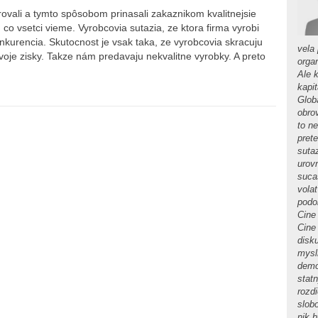
urovali a tymto spôsobom prinasali zakaznikom kvalitnejsie
co vsetci vieme. Vyrobcovia sutazia, ze ktora firma vyrobi
onkurencia. Skutocnost je vsak taka, ze vyrobcovia skracuju
vela
voje zisky. Takze nám predavaju nekvalitne vyrobky. A preto
orga
Ale 
kapi
Globa
obro
to n
pret
suta
urov
sucas
volat
podob
Cine 
Cine
disku
mysl
demo
stat
rozdi
slob
nik 