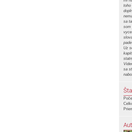
mi n
toho
dopl
nema
sa ta
som 
vyce
slov
pade
Uz s
kapi
stat
Vide
sa st
nabo
Šta
Poče
Celk
Prie
Aut