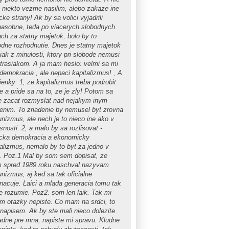
o niekto vezme nasilim, alebo zakaze ine
icke strany! Ak by sa volici vyjadrili
nasobne, teda po viacerych slobodnych
ach za statny majetok, bolo by to
odne rozhodnutie. Dnes je statny majetok
iak z minulosti, ktory pri slobode nemusi
strasiakom. A ja mam heslo: velmi sa mi
 demokracia , ale nepaci kapitalizmus! , A
ienky: 1, ze kapitalizmus treba podrobit
ke a pride sa na to, ze je zly! Potom sa
 zacat rozmyslat nad nejakym inym
denim. To zriadenie by nemusel byt zrovna
nizmus, ale nech je to nieco ine ako v
nosti. 2, a malo by sa rozlisovat -
ticka demokracia a ekonomicky
talizmus, nemalo by to byt za jedno v
. Poz.1 Mal by som sem dopisat, ze
m spred 1989 roku naschval nazyvam
nizmus, aj ked sa tak oficialne
nacuje. Laici a mlada generacia tomu tak
ie rozumie. Poz2. som len laik. Tak mi
im otazky nepiste. Co mam na srdci, to
napisem. Ak by ste mali nieco dolezite
adne pre mna, napiste mi spravu. Kludne