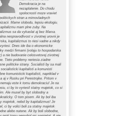
Demokracia je na
nezaplatenie. Do chodu
spolocnosti moze vraviet
 politickych stran a mimovladnych
nizacii. Mame slobodu, lepsiu ekologiu.
kapitalizmu mam plne zuby. Na
talizmus sa da vykaslat aj bez Marxa.
lna nespravodlivost v zivotnej urovni je
vska, kapitalizmus to riesi vadne a nikdy
evyriesi. Dnes ide iba o ekonomicke
eky medzi firmami (volaju to hospodarska
z) a nie budovanie celosvetovej zivotnej
ne. Tieto problemy neriesia ziadne
ne politicke strany. Socialisti by sa mali
 socialisticki kapitalisti a komunisti
ne komunisticki kapitalisti, napriklad v
a aj v Rusku pri Perestrojke. Pritom v
 nemaju este k tomu demokraciu! Je na
siu, ci by to vyriesil statny majetok, co si
im. Ale musel by byt slobodny a
kraticky. O tom pisem. Ak by bol iba
ny majetok, nebol by kapitalizmus! Je
el, ci by volici boli za statny majetok
odne alebo nutene. Ak by boli slobodne,
by proti tomu nemohol nic namietat. A nie