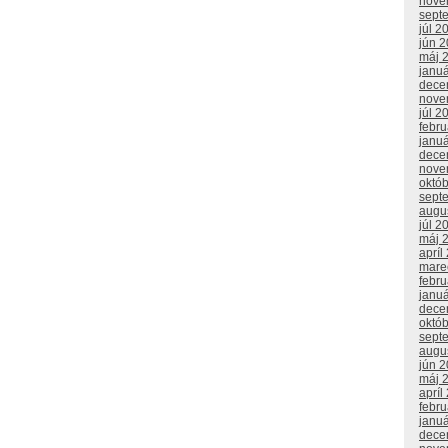
nove
sept
júl 2
jún 
máj 
janu
dece
nove
júl 2
febr
janu
dece
nove
októ
sept
augu
júl 2
máj 
apríl
mare
febr
janu
dece
októ
sept
augu
jún 
máj 
apríl
febr
janu
dece