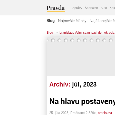
Správy
Športweb
Auto
Kok
Blog
Najnovšie články
Najčítanejšie č
Blog
>
branislavr. Velmi sa mi paci demokracia,
Archív:
júl, 2023
Na hlavu postaveny
25. júla 2023, Prečítané 2 829x,
branislavr