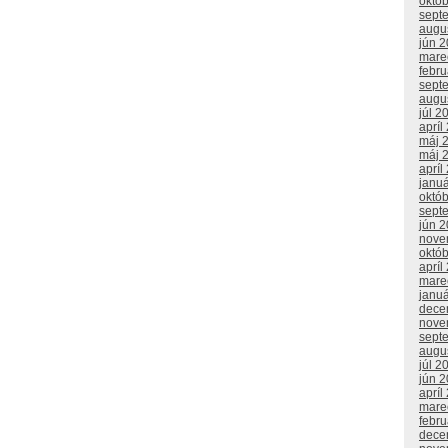
októ
sept
augu
jún 
mare
febr
sept
augu
júl 2
apríl
máj 
máj 
apríl
janu
októ
sept
jún 
nove
októ
apríl
mare
janu
dece
nove
sept
augu
júl 2
jún 
apríl
mare
febr
dece