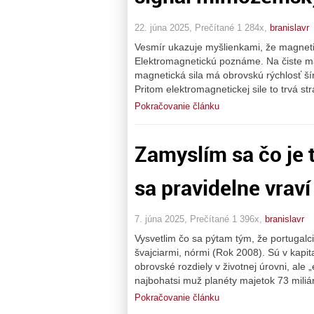
22. júna 2025, Prečítané 1 284x,
branislavr
Vesmír ukazuje myšlienkami, že magnetic
Elektromagnetickú poznáme. Na čiste mag
magnetická sila má obrovskú rýchlosť šír
Pritom elektromagnetickej sile to trvá st
Pokračovanie článku
Zamyslím sa čo je 
sa pravidelne vraví
7. júna 2025, Prečítané 1 396x,
branislavr
Vysvetlim čo sa pýtam tým, že portugalci
švajciarmi, nórmi (Rok 2008). Sú v kapit
obrovské rozdiely v životnej úrovni, ale
najbohatsi muž planéty majetok 73 mili
Pokračovanie článku