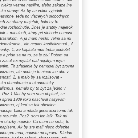
o niekto vezme nasilim, alebo zakaze ine
icke strany! Ak by sa volici vyjadrili
nasobne, teda po viacerych slobodnych
ach za statny majetok, bolo by to
odne rozhodnutie. Dnes je statny majetok
iak z minulosti, ktory pri slobode nemusi
strasiakom. A ja mam heslo: velmi sa mi
 demokracia , ale nepaci kapitalizmus! , A
ienky: 1, ze kapitalizmus treba podrobit
ke a pride sa na to, ze je zly! Potom sa
 zacat rozmyslat nad nejakym inym
denim. To zriadenie by nemusel byt zrovna
nizmus, ale nech je to nieco ine ako v
nosti. 2, a malo by sa rozlisovat -
ticka demokracia a ekonomicky
talizmus, nemalo by to byt za jedno v
. Poz.1 Mal by som sem dopisat, ze
m spred 1989 roku naschval nazyvam
nizmus, aj ked sa tak oficialne
nacuje. Laici a mlada generacia tomu tak
ie rozumie. Poz2. som len laik. Tak mi
im otazky nepiste. Co mam na srdci, to
napisem. Ak by ste mali nieco dolezite
adne pre mna, napiste mi spravu. Kludne