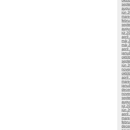
októ
sept
augu
jún 
mare
febr
sept
augu
júl 2
apríl
máj 
máj 
apríl
janu
októ
sept
jún 
nove
októ
apríl
mare
janu
dece
nove
sept
augu
júl 2
jún 
apríl
mare
febr
dece