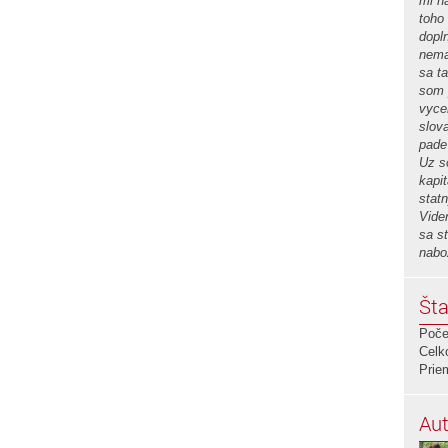
mi n
toho
dopl
nema
sa ta
som 
vyce
slov
pade
Uz s
kapi
stat
Vide
sa st
nabo
Šta
Poče
Celk
Prie
Aut