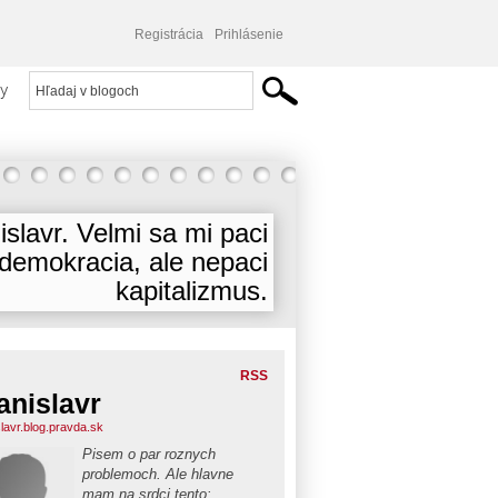
Registrácia
Prihlásenie
y
islavr. Velmi sa mi paci
demokracia, ale nepaci
kapitalizmus.
RSS
anislavr
slavr.blog.pravda.sk
Pisem o par roznych
problemoch. Ale hlavne
mam na srdci tento: