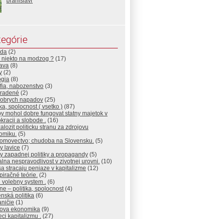
branislavr
egórie
da
(2)
 niekto na modzog ?
(17)
ava
(8)
y
(2)
ogia
(8)
ofia, nabozenstvo
(3)
radené
(2)
dobrych napadov
(25)
ika, spolocnost ( vsetko )
(87)
y mohol dobre fungovat statny majetok v
racii a slobode .
(16)
alozit politicku stranu za zdrojovu
omiku.
(5)
omovectvo; chudoba na Slovensku.
(5)
y lavice
(7)
y zapadnej politiky a propagandy
(5)
lna nespravodlivost v zivotnej urovni.
(10)
a stracaju peniaze v kapitalizme
(12)
iračné teórie.
(2)
 volebny system .
(6)
ne – politika, spolocnost
(4)
nská politika
(6)
ničie
(1)
jova ekonomika
(9)
eci kapitalizmu .
(27)