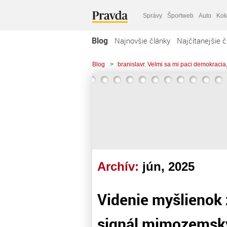
Správy
Športweb
Auto
Kok
Blog
Najnovšie články
Najčítanejšie č
Blog
>
branislavr. Velmi sa mi paci demokracia,
Archív:
jún, 2025
Videnie myšlienok 
signál mimozemskýc