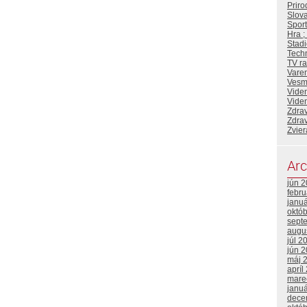
Priro
Slova
Sport
Hra ;
Stadi
Tech
TV ra
Vare
Vesm
Viden
Viden
Zdrav
Zdrav
Zvier
Arc
jún 
febr
janu
októ
sept
augu
júl 2
jún 
máj 
apríl
mare
janu
dece