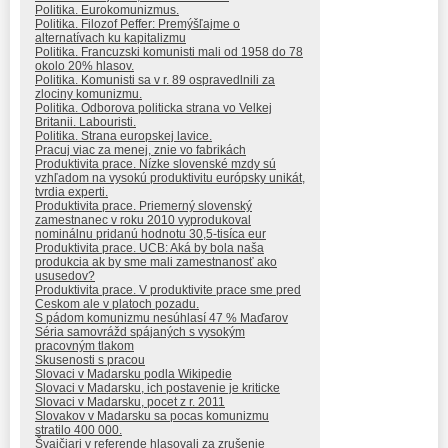
Politika. Eurokomunizmus.
Politika. Filozof Peffer: Premýšľajme o
alternatívach ku kapitalizmu
Politika. Francuzski komunisti mali od 1958 do 78
okolo 20% hlasov.
Politika. Komunisti sa v r. 89 ospravedlnili za
zlociny komunizmu.
Politika. Odborova politicka strana vo Velkej
Britanii. Labouristi.
Politika. Strana europskej lavice.
Pracuj viac za menej, znie vo fabrikách
Produktivita prace. Nízke slovenské mzdy sú
vzhľadom na vysokú produktivitu európsky unikát,
tvrdia experti.
Produktivita prace. Priemerný slovenský
zamestnanec v roku 2010 vyprodukoval
nominálnu pridanú hodnotu 30,5-tisíca eur
Produktivita prace. UCB: Aká by bola naša
produkcia ak by sme mali zamestnanosť ako
ususedov?
Produktivita prace. V produktivite prace sme pred
Ceskom ale v platoch pozadu.
S pádom komunizmu nesúhlasí 47 % Maďarov
Séria samovrážd spájaných s vysokým
pracovným tlakom
Skusenosti s pracou
Slovaci v Madarsku podla Wikipedie
Slovaci v Madarsku, ich postavenie je kriticke
Slovaci v Madarsku, pocet z r. 2011
Slovakov v Madarsku sa pocas komunizmu
stratilo 400 000.
Švajčiari v referende hlasovali za zrušenie