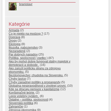
branislavr
Kategórie
Armada
(2)
Co je niekto na modzog ?
(17)
Doprava
(8)
Drogy
(2)
Ekologia
(8)
filozofia, nabozenstvo
(3)
Nezaradené
(2)
Par dobrych napadov
(25)
Politika, spolocnost ( vsetko )
(87)
Ako by mohol dobre fungovat statny majetok v
demokracii a slobode .
(16)
Ako zalozit politicku stranu za zdrojovu
ekonomiku.
(5)
Bezdomovectvo; chudoba na Slovensku.
(5)
Chyby lavice
(7)
Chyby zapadnej politiky a propagandy
(5)
Globalna nespravodlivost v zivotnej urovni.
(10)
Kde sa stracaju peniaze v kapitalizme
(12)
Konšpiračné teórie.
(2)
Lepsi volebny system .
(6)
Ostatne – politika, spolocnost
(4)
Slovenská politika
(6)
Zahraničie
(1)
Zdrojova ekonomika
(9)