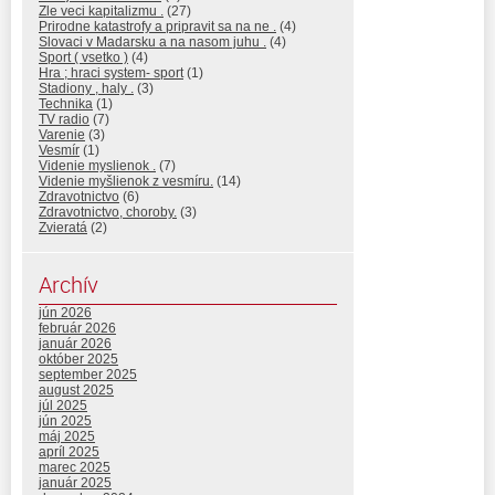
Zle veci kapitalizmu .
(27)
Prirodne katastrofy a pripravit sa na ne .
(4)
Slovaci v Madarsku a na nasom juhu .
(4)
Sport ( vsetko )
(4)
Hra ; hraci system- sport
(1)
Stadiony , haly .
(3)
Technika
(1)
TV radio
(7)
Varenie
(3)
Vesmír
(1)
Videnie myslienok .
(7)
Videnie myšlienok z vesmíru.
(14)
Zdravotnictvo
(6)
Zdravotnictvo, choroby.
(3)
Zvieratá
(2)
Archív
jún 2026
február 2026
január 2026
október 2025
september 2025
august 2025
júl 2025
jún 2025
máj 2025
apríl 2025
marec 2025
január 2025