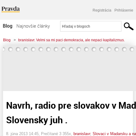
Registrácia
Prihlásenie
Blog
Najnovšie články
Najčítanejšie články
Blog
>
branislavr. Velmi sa mi paci demokracia, ale nepaci kapitalizmus.
Najkomentovanejšie články
>
Navrh, radio pre slovakov v Madarsku a Slovensky juh .
Zoznam blogov
Komerčné blogy
Navrh, radio pre slovakov v Ma
Slovensky juh .
8. júna 2013 14:45
, Prečítané 3 355x,
branislavr
,
Slovaci v Madarsku a na