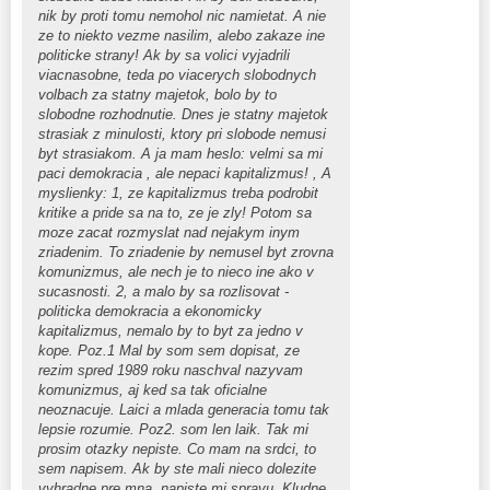
nik by proti tomu nemohol nic namietat. A nie
ze to niekto vezme nasilim, alebo zakaze ine
politicke strany! Ak by sa volici vyjadrili
viacnasobne, teda po viacerych slobodnych
volbach za statny majetok, bolo by to
slobodne rozhodnutie. Dnes je statny majetok
strasiak z minulosti, ktory pri slobode nemusi
byt strasiakom. A ja mam heslo: velmi sa mi
paci demokracia , ale nepaci kapitalizmus! , A
myslienky: 1, ze kapitalizmus treba podrobit
kritike a pride sa na to, ze je zly! Potom sa
moze zacat rozmyslat nad nejakym inym
zriadenim. To zriadenie by nemusel byt zrovna
komunizmus, ale nech je to nieco ine ako v
sucasnosti. 2, a malo by sa rozlisovat -
politicka demokracia a ekonomicky
kapitalizmus, nemalo by to byt za jedno v
kope. Poz.1 Mal by som sem dopisat, ze
rezim spred 1989 roku naschval nazyvam
komunizmus, aj ked sa tak oficialne
neoznacuje. Laici a mlada generacia tomu tak
lepsie rozumie. Poz2. som len laik. Tak mi
prosim otazky nepiste. Co mam na srdci, to
sem napisem. Ak by ste mali nieco dolezite
vyhradne pre mna, napiste mi spravu. Kludne