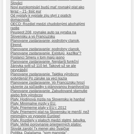
Slováci
Noví eurokomisári budú mať rovnaký plat ako
teraz – 21- tisíc eur
Od vyplaty k vyplate ziju styri z piatich
domacnosti.
OECD: Rozdiel medzi chudobnými abohatými
rastie
Peugeot 208, rovnake auto sa vyraba na
Slovensku a vo Francuzsku
Planovane zastaravanie; podrobny clanok,
Etrend.
Planovane zastaravanie; podrobny clanok.
Planovane zastaravanie. Existujú „kazítka“?
Poslanci Smeru v tom majú jasno
Planovane zastaravanie. Nejstarší funkční
žárovka svítí už 110 let. Takové už se ale
nevyrábějí
Planovane zastaravanie. Taktika výrobcov
potvrdená! Po záruke sa veci kazia
Planovane zastaravanie. Vo Francúzsku hrozí
väzenie za súčiastky s plánovanou trvanlivosťou
Planovane zastaravanie. Zabudované starnutie
alebo finty výrobcov
Platy. Hodinová mzda na Slovensku je hanba!
Platy. Minimalne mzdy v EU.
Platy. Priemerne platy v EU r. 2012
Platy. Priemerný plat na Slovensku je menší, než
minimálny vo vyspelej Európe!
Platy. Rozdiely v platoch medzi statmi, tabulka.
Platy. Veľké porovnanie priemerných platov:
Slovák zarobí 7x menej ako Švajčiar
Politika. Dalajlama, "som marxista" .