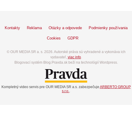
Kontakty
Reklama
Otázky a odpovede
Podmienky používania
Cookies
GDPR
© OUR MEDIA SR a. s. 2026. Autorské práva sú vyhradené a vykonáva ich
vydavateľ,
viac info
.
Blogovací systém Blog.Pravda.sk beží na technológií Wordpress.
Kompletný video servis pre OUR MEDIA SR a.s. zabezpečuje
ARBERTO GROUP
s.r.o.
.