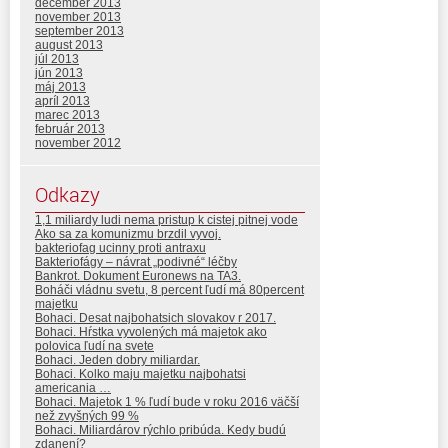
december 2013
november 2013
september 2013
august 2013
júl 2013
jún 2013
máj 2013
apríl 2013
marec 2013
február 2013
november 2012
Odkazy
1,1 miliardy ludi nema pristup k cistej pitnej vode
Ako sa za komunizmu brzdil vyvoj.
bakteriofag ucinny proti antraxu
Bakteriofágy – návrat „podivné“ léčby
Bankrot. Dokument Euronews na TA3.
Boháči vládnu svetu, 8 percent ľudí má 80percent
majetku
Bohaci. Desat najbohatsich slovakov r 2017.
Bohaci. Hŕstka vyvolených má majetok ako
polovica ľudí na svete
Bohaci. Jeden dobry miliardar.
Bohaci. Kolko maju majetku najbohatsi
americania …
Bohaci. Majetok 1 % ľudí bude v roku 2016 väčší
než zvyšných 99 %
Bohaci. Miliardárov rýchlo pribúda. Kedy budú
zdanení?