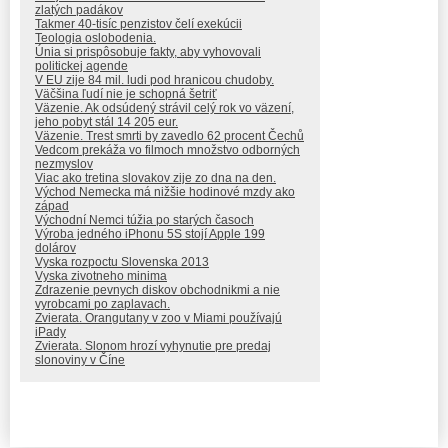
zlatých padákov
Takmer 40-tisíc penzistov čelí exekúcii
Teologia oslobodenia.
Únia si prispôsobuje fakty, aby vyhovovali
politickej agende
V EU zije 84 mil. ludi pod hranicou chudoby.
Väčšina ľudí nie je schopná šetriť
Väzenie. Ak odsúdený strávil celý rok vo väzení,
jeho pobyt stál 14 205 eur.
Väzenie. Trest smrti by zavedlo 62 procent Čechů
Vedcom prekáža vo filmoch množstvo odborných
nezmyslov
Viac ako tretina slovakov zije zo dna na den.
Východ Nemecka má nižšie hodinové mzdy ako
západ
Východní Nemci túžia po starých časoch
Výroba jedného iPhonu 5S stojí Apple 199
dolárov
Vyska rozpoctu Slovenska 2013
Vyska zivotneho minima
Zdrazenie pevnych diskov obchodnikmi a nie
vyrobcami po zaplavach.
Zvierata. Orangutany v zoo v Miami používajú
iPady
Zvierata. Slonom hrozí vyhynutie pre predaj
slonoviny v Číne