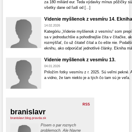
za 180 miliárd eur. Teda výdavky mínus pôžičky sú p
všetky dane od ľudí od [...]
Videnie myšlienok z vesmíru 14. Ekniha
14.02.2026
Kategóriu „Videnie myšlienok z vesmíru“ som prepí
sa v jednoduchšie a pohodlnejšie číta v čítačke, ak
rozmýšľať, čo už čitateľ čítal a čo ešte nie. Podalši
eknihu, ako odporúčať jednotlivé články. Ekniha má
Videnie myšlienok z vesmíru 13.
04.01.2026
Priložím fotky vesmíru z r. 2025. Sú veľmi pekné. 
a vidno, že tam niekto je a tých čo tam sú je veľa.
RSS
branislavr
branislavr.blog.pravda.sk
Pisem o par roznych
problemoch. Ale hlavne