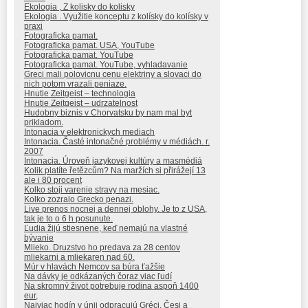
Ekologia , Z kolisky do kolisky
Ekologia . Využitie konceptu z kolísky do kolísky v
praxi
Fotograficka pamat.
Fotograficka pamat. USA, YouTube
Fotograficka pamat. YouTube
Fotograficka pamat. YouTube, vyhladavanie
Greci mali polovicnu cenu elektriny a slovaci do
nich potom vrazali peniaze.
Hnutie Zeitgeist – technologia
Hnutie Zeitgeist – udrzatelnost
Hudobny biznis v Chorvatsku by nam mal byt
prikladom.
Intonacia v elektronickych mediach
Intonacia. Časté intonačné problémy v médiách. r.
2007
Intonacia. Úroveň jazykovej kultúry a masmédiá
Kolik platíte řetězcům? Na maržích si přirážejí 13
ale i 80 procent
Kolko stoji varenie stravy na mesiac.
Kolko zozralo Grecko penazi.
Live prenos nocnej a dennej oblohy. Je to z USA,
tak je to o 6 h posunute.
Ľudia žijú stiesnene, keď nemajú na vlastné
bývanie
Mlieko. Druzstvo ho predava za 28 centov
mliekarni a mliekaren nad 60.
Múr v hlavách Nemcov sa búra ťažšie
Na dávky je odkázaných čoraz viac ľudí
Na skromný život potrebuje rodina aspoň 1400
eur,
Najviac hodín v únii odpracujú Gréci, Česi a