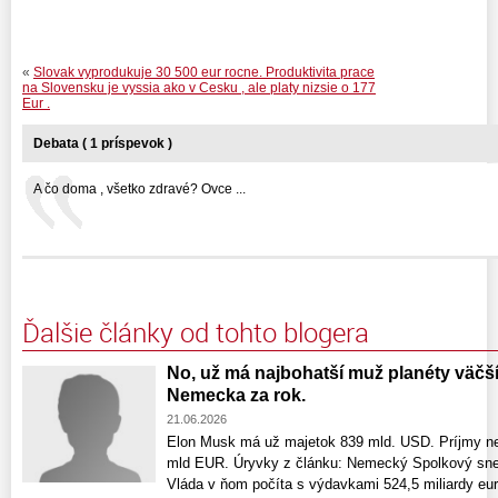
«
Slovak vyprodukuje 30 500 eur rocne. Produktivita prace
na Slovensku je vyssia ako v Cesku , ale platy nizsie o 177
Eur .
Debata ( 1 príspevok )
A čo doma , všetko zdravé? Ovce ...
Ďalšie články od tohto blogera
No, už má najbohatší muž planéty väčší
Nemecka za rok.
21.06.2026
Elon Musk má už majetok 839 mld. USD. Príjmy ne
mld EUR. Úryvky z článku: Nemecký Spolkový snem
Vláda v ňom počíta s výdavkami 524,5 miliardy eur