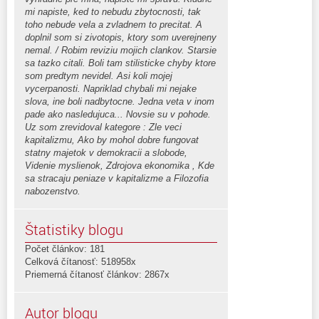
mi napiste, ked to nebudu zbytocnosti, tak
toho nebude vela a zvladnem to precitat. A
doplnil som si zivotopis, ktory som uverejneny
nemal. / Robim reviziu mojich clankov. Starsie
sa tazko citali. Boli tam stilisticke chyby ktore
som predtym nevidel. Asi koli mojej
vycerpanosti. Napriklad chybali mi nejake
slova, ine boli nadbytocne. Jedna veta v inom
pade ako nasledujuca... Novsie su v pohode.
Uz som zrevidoval kategore : Zle veci
kapitalizmu, Ako by mohol dobre fungovat
statny majetok v demokracii a slobode,
Videnie myslienok, Zdrojova ekonomika , Kde
sa stracaju peniaze v kapitalizme a Filozofia
nabozenstvo.
Štatistiky blogu
Počet článkov: 181
Celková čítanosť: 518958x
Priemerná čítanosť článkov: 2867x
Autor blogu