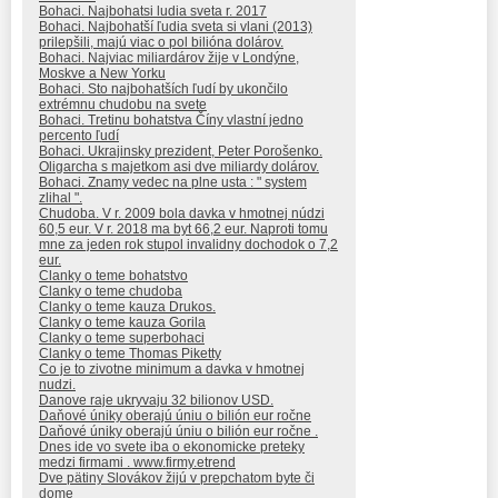
Bohaci. Najbohatsi ludia sveta r. 2017
Bohaci. Najbohatší ľudia sveta si vlani (2013)
prilepšili, majú viac o pol bilióna dolárov.
Bohaci. Najviac miliardárov žije v Londýne,
Moskve a New Yorku
Bohaci. Sto najbohatších ľudí by ukončilo
extrémnu chudobu na svete
Bohaci. Tretinu bohatstva Číny vlastní jedno
percento ľudí
Bohaci. Ukrajinsky prezident, Peter Porošenko.
Oligarcha s majetkom asi dve miliardy dolárov.
Bohaci. Znamy vedec na plne usta : " system
zlihal ".
Chudoba. V r. 2009 bola davka v hmotnej núdzi
60,5 eur. V r. 2018 ma byt 66,2 eur. Naproti tomu
mne za jeden rok stupol invalidny dochodok o 7,2
eur.
Clanky o teme bohatstvo
Clanky o teme chudoba
Clanky o teme kauza Drukos.
Clanky o teme kauza Gorila
Clanky o teme superbohaci
Clanky o teme Thomas Piketty
Co je to zivotne minimum a davka v hmotnej
nudzi.
Danove raje ukryvaju 32 bilionov USD.
Daňové úniky oberajú úniu o bilión eur ročne
Daňové úniky oberajú úniu o bilión eur ročne .
Dnes ide vo svete iba o ekonomicke preteky
medzi firmami . www.firmy.etrend
Dve pätiny Slovákov žijú v prepchatom byte či
dome