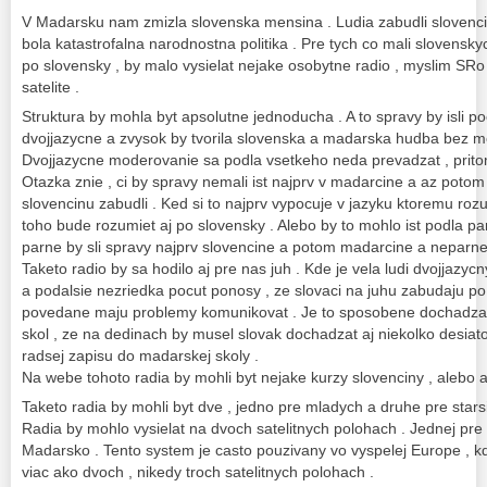
V Madarsku nam zmizla slovenska mensina . Ludia zabudli slovenci
bola katastrofalna narodnostna politika . Pre tych co mali slovensky
po slovensky , by malo vysielat nejake osobytne radio , myslim SRo 
satelite .
Struktura by mohla byt apsolutne jednoducha . A to spravy by isli 
dvojjazycne a zvysok by tvorila slovenska a madarska hudba bez 
Dvojjazycne moderovanie sa podla vsetkeho neda prevadzat , prito
Otazka znie , ci by spravy nemali ist najprv v madarcine a az potom 
slovencinu zabudli . Ked si to najprv vypocuje v jazyku ktoremu ro
toho bude rozumiet aj po slovensky . Alebo by to mohlo ist podla p
parne by sli spravy najprv slovencine a potom madarcine a neparne 
Taketo radio by sa hodilo aj pre nas juh . Kde je vela ludi dvojjazycn
a podalsie nezriedka pocut ponosy , ze slovaci na juhu zabudaju po
povedane maju problemy komunikovat . Je to sposobene dochadza
skol , ze na dedinach by musel slovak dochadzat aj niekolko desiatok
radsej zapisu do madarskej skoly .
Na webe tohoto radia by mohli byt nejake kurzy slovenciny , alebo a
Taketo radia by mohli byt dve , jedno pre mladych a druhe pre starsi
Radia by mohlo vysielat na dvoch satelitnych polohach . Jednej pre
Madarsko . Tento system je casto pouzivany vo vyspelej Europe , kd
viac ako dvoch , nikedy troch satelitnych polohach .