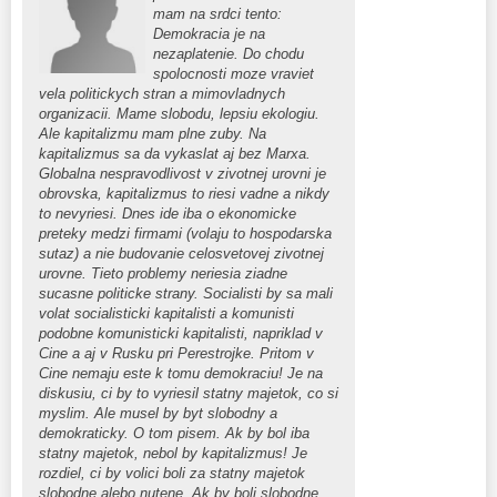
mam na srdci tento:
Demokracia je na
nezaplatenie. Do chodu
spolocnosti moze vraviet
vela politickych stran a mimovladnych
organizacii. Mame slobodu, lepsiu ekologiu.
Ale kapitalizmu mam plne zuby. Na
kapitalizmus sa da vykaslat aj bez Marxa.
Globalna nespravodlivost v zivotnej urovni je
obrovska, kapitalizmus to riesi vadne a nikdy
to nevyriesi. Dnes ide iba o ekonomicke
preteky medzi firmami (volaju to hospodarska
sutaz) a nie budovanie celosvetovej zivotnej
urovne. Tieto problemy neriesia ziadne
sucasne politicke strany. Socialisti by sa mali
volat socialisticki kapitalisti a komunisti
podobne komunisticki kapitalisti, napriklad v
Cine a aj v Rusku pri Perestrojke. Pritom v
Cine nemaju este k tomu demokraciu! Je na
diskusiu, ci by to vyriesil statny majetok, co si
myslim. Ale musel by byt slobodny a
demokraticky. O tom pisem. Ak by bol iba
statny majetok, nebol by kapitalizmus! Je
rozdiel, ci by volici boli za statny majetok
slobodne alebo nutene. Ak by boli slobodne,