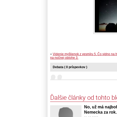
«
Videnie myšlienok z vesmíru 5. Čo vidno na 
na nočnej oblohe 3.
Debata ( 0 príspevkov )
Ďalšie články od tohto b
No, už má najboh
Nemecka za rok.