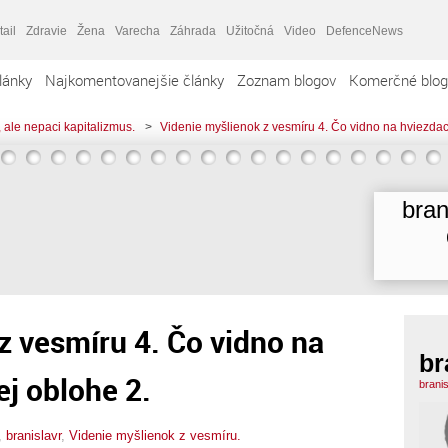
tail
Zdravie
Žena
Varecha
Záhrada
Užitočná
Video
DefenceNews
lánky
Najkomentovanejšie články
Zoznam blogov
Komerčné blog
 ale nepaci kapitalizmus.
>
Videnie myšlienok z vesmíru 4. Čo vidno na hviezda
bran
z vesmíru 4. Čo vidno na
br
j oblohe 2.
brani
,
branislavr
,
Videnie myšlienok z vesmíru.