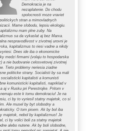
Demokracia je na
nezaplatenie. Do chodu
spolocnosti moze vraviet
 politickych stran a mimovladnych
nizacii. Mame slobodu, lepsiu ekologiu.
kapitalizmu mam plne zuby. Na
talizmus sa da vykaslat aj bez Marxa.
lna nespravodlivost v zivotnej urovni je
vska, kapitalizmus to riesi vadne a nikdy
evyriesi. Dnes ide iba o ekonomicke
eky medzi firmami (volaju to hospodarska
z) a nie budovanie celosvetovej zivotnej
ne. Tieto problemy neriesia ziadne
ne politicke strany. Socialisti by sa mali
 socialisticki kapitalisti a komunisti
ne komunisticki kapitalisti, napriklad v
a aj v Rusku pri Perestrojke. Pritom v
 nemaju este k tomu demokraciu! Je na
siu, ci by to vyriesil statny majetok, co si
im. Ale musel by byt slobodny a
kraticky. O tom pisem. Ak by bol iba
ny majetok, nebol by kapitalizmus! Je
el, ci by volici boli za statny majetok
odne alebo nutene. Ak by boli slobodne,
by proti tomu nemohol nic namietat. A nie