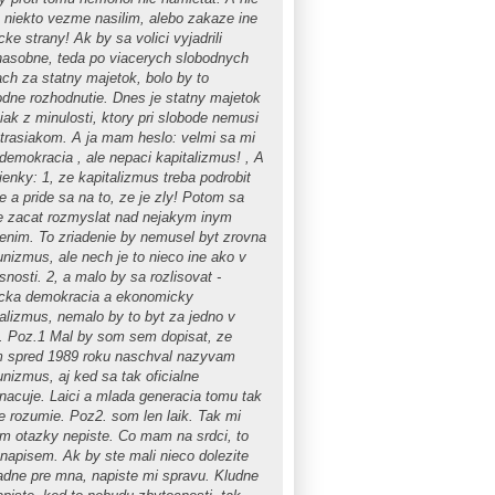
o niekto vezme nasilim, alebo zakaze ine
icke strany! Ak by sa volici vyjadrili
nasobne, teda po viacerych slobodnych
ach za statny majetok, bolo by to
odne rozhodnutie. Dnes je statny majetok
iak z minulosti, ktory pri slobode nemusi
strasiakom. A ja mam heslo: velmi sa mi
 demokracia , ale nepaci kapitalizmus! , A
ienky: 1, ze kapitalizmus treba podrobit
ke a pride sa na to, ze je zly! Potom sa
 zacat rozmyslat nad nejakym inym
denim. To zriadenie by nemusel byt zrovna
nizmus, ale nech je to nieco ine ako v
nosti. 2, a malo by sa rozlisovat -
ticka demokracia a ekonomicky
talizmus, nemalo by to byt za jedno v
. Poz.1 Mal by som sem dopisat, ze
m spred 1989 roku naschval nazyvam
nizmus, aj ked sa tak oficialne
nacuje. Laici a mlada generacia tomu tak
ie rozumie. Poz2. som len laik. Tak mi
im otazky nepiste. Co mam na srdci, to
napisem. Ak by ste mali nieco dolezite
adne pre mna, napiste mi spravu. Kludne