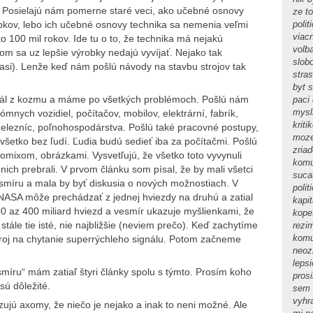
e. Posielajú nám pomerne staré veci, ako učebné osnovy
ze t
polit
obkov, lebo ich učebné osnovy technika sa nemenia veľmi
viac
ľko 100 mil rokov. Ide tu o to, že technika má nejakú
volb
m sa uz lepšie výrobky nedajú vyvíjať. Nejako tak
slob
asi). Lenže keď nám pošlú návody na stavbu strojov tak
stras
byt 
gnál z kozmu a máme po všetkých problémoch. Pošlú nám
paci
mysl
mnych vozidiel, počítačov, mobilov, elektrární, fabrík,
kriti
 železníc, poľnohospodárstva. Pošlú také pracovné postupy,
moze
 všetko bez ľudí. Ľudia budú sedieť iba za počítačmi. Pošlú
zria
mixom, obrázkami. Vysvetľujú, že všetko toto vyvynuli
komu
d nich prebrali. V prvom článku som písal, že by mali všetci
sucas
smíru a mala by byť diskusia o nových možnostiach. V
poli
 NASA môže prechádzať z jednej hviezdy na druhú a zatial
kapi
e 200 az 400 miliard hviezd a vesmír ukazuje myšlienkami, že
kope
stále tie isté, nie najbližšie (neviem prečo). Keď zachytíme
rezi
komu
stroj na chytanie superrýchleho signálu. Potom začneme
neoz
leps
esmíru“ mám zatiaľ štyri články spolu s týmto. Prosím koho
pros
 sú dôležité.
sem 
vyhr
ujú axomy, že niečo je nejako a inak to neni možné. Ale