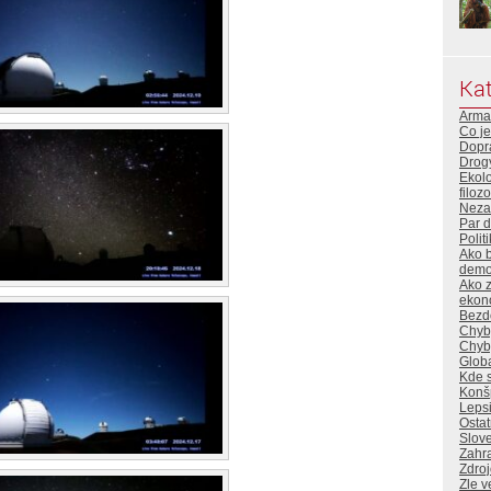
Kat
Arma
Co je
Dopr
Drog
Ekol
filoz
Neza
Par 
Polit
Ako b
demok
Ako z
ekon
Bezd
Chyb
Chyb
Globa
Kde s
Konšp
Lepsi
Ostat
Slove
Zahra
Zdro
Zle v