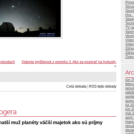
Priro
Slova
Sport
Hra ;
Stadi
Tech
TV ra
Vare
Vesm
Viden
Viden
Zdrav
Zdrav
Zvier
hviezdach
Videnie myšlienok z vesmíru 3. Ako sa pozerať na hviezdy.
»
Arc
jún 
febr
Celá debata
|
RSS tejto debaty
janu
októ
sept
augu
júl 2
logera
jún 
máj 
apríl
mare
atší muž planéty väčší majetok ako sú príjmy
janu
dece