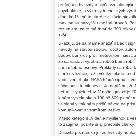
prečo) ale hviezdy o niečo vzdialenejši
psychológie, a výkresy technických výr
dlho, keďže sú to staré civilizácie nieko
maximalnu najvyššiu možnú úroveň. Poto
rozumiem, ze to má trvať do 300 rokov (
skôr.
Ukazujú, že sa máme snažiť naladit si
návody na stavbu strojov, robotov, autonó
budov, bunkrov proti meteoritom, ciest,
že sa nastaví výroba a roboti budú robiť
nám učebné osnovy. Preklady sa robia ko
staré civilizácie, a že všetky mladé to o
vedci vedieť ako NASA hľadá signál z ve
súčasnosti to nik nevie. Ja napíšem, že
netrafili vysielateľov. V našej galaxii j
k nám vysiela okolo 100 až 300 planét a 
tie signály, tak nám pošlú návod na prí
komunikovať s vesmírom naživo.
V tejto kategorii „Videnie myšlienok z v
to zaujíma, pozrite si aj predošlé články,
Dôležitá poznámka je, že hviezdy neukaz