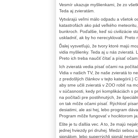
Vesmír ukazuje myšlienkami, že zo všetký
Teda aj zvieratám.
Vytvárajú veľmi málo odpadu a všetok odp
katastrofách ako pád veľkého meteoritu,
bunkroch. Poďalšie, keď sú civilizácie s
uskladniť, ak by ho nerecyklovali. Pret
Ďalej vysvetľujú, že tvory ktoré majú mo
vidia myšlienky. Teda aj u nás zvieratá. 
Preto ich treba naučiť čítať a písať oča
Ich zvieratá vedia písať očami na počíta
Vidia v našich TV, že naše zvieratá to 
z predošlých článkov v tejto kategórii.) 
aby sme učili zvieratá v ZOO robiť na m
v súčasnosti, kedy pri komplikáciách s p
na počítači pre postihnutých, že špeciá
on tak môže očami písať. Rýchlosť písani
desiatimi, ale asi hej, lebo program dáva
Program môže fungovať v hociktorom ja
Ešte je tu ďalšia vec. A to, že majú nejak
jednej hviezdy pri druhej. Medzi sebou 
signálom, lebo superrýchli signál nemám