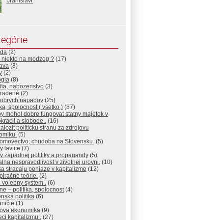
branislavr
egórie
da
(2)
 niekto na modzog ?
(17)
ava
(8)
y
(2)
ogia
(8)
ofia, nabozenstvo
(3)
radené
(2)
dobrych napadov
(25)
ika, spolocnost ( vsetko )
(87)
y mohol dobre fungovat statny majetok v
racii a slobode .
(16)
alozit politicku stranu za zdrojovu
omiku.
(5)
omovectvo; chudoba na Slovensku.
(5)
y lavice
(7)
y zapadnej politiky a propagandy
(5)
lna nespravodlivost v zivotnej urovni.
(10)
a stracaju peniaze v kapitalizme
(12)
iračné teórie.
(2)
 volebny system .
(6)
ne – politika, spolocnost
(4)
nská politika
(6)
ničie
(1)
jova ekonomika
(9)
eci kapitalizmu .
(27)