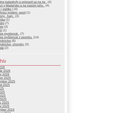
dne katastrofy a pripravit sa na ne .
(4)
ci v Madarsku a na nasom juhu .
(4)
 ( vsetko )
(4)
 hraci system- sport
(1)
ony , haly .
(3)
nika
(1)
dio
(7)
nie
(3)
ír
(1)
ie myslienok .
(7)
ie myšlienok z vesmíru.
(14)
otnictvo
(6)
otnictvo, choroby.
(3)
atá
(2)
hív
2026
uár 2026
ár 2026
ber 2025
ember 2025
st 2025
025
2025
2025
 2025
c 2025
ár 2025
mber 2024