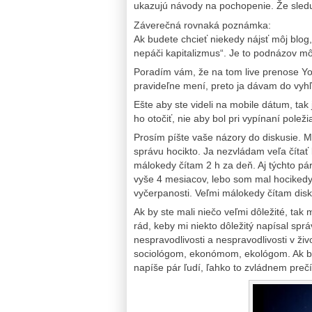
ukazujú návody na pochopenie. Že sleduj
Záverečná rovnaká poznámka:
Ak budete chcieť niekedy nájsť môj blog
nepáči kapitalizmus“. Je to podnázov mô
Poradím vám, že na tom live prenose You
pravideľne mení, preto ja dávam do vyhľ
Ešte aby ste videli na mobile dátum, tak
ho otočiť, nie aby bol pri vypínaní poleži
Prosím píšte vaše názory do diskusie. M
správu hocikto. Ja nezvládam veľa čítať 
málokedy čítam 2 h za deň. Aj týchto pá
vyše 4 mesiacov, lebo som mal hocikedy
vyčerpanosti. Veľmi málokedy čítam disk
Ak by ste mali niečo veľmi dôležité, tak
rád, keby mi niekto dôležitý napísal spr
nespravodlivosti a nespravodlivosti v ži
sociológom, ekonómom, ekológom. Ak by m
napíše pár ľudí, ľahko to zvládnem prečí