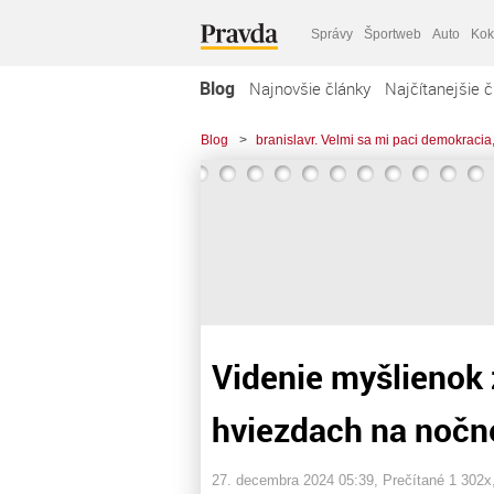
Správy
Športweb
Auto
Kok
Blog
Najnovšie články
Najčítanejšie č
Blog
>
branislavr. Velmi sa mi paci demokracia,
Videnie myšlienok 
hviezdach na nočne
27. decembra 2024 05:39
, Prečítané 1 302x