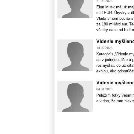
21.06.2026
Elon Musk má už maje
mld EUR. Úryvky z čl
Vláda v ňom počíta s
za 180 miliárd eur. T
všetky dane od ľudí od
Videnie myšlieno
14.02.2026
Kategóriu „Videnie m
sa v jednoduchšie a p
rozmýšľať, čo už čitat
eknihu, ako odporúčať
Videnie myšlieno
04.01.2026
Priložím fotky vesmír
a vidno, že tam niekto