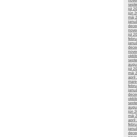
nove
sept
júl 2
jún 
máj 
janu
dece
nove
júl 2
febr
janu
dece
nove
októ
sept
augu
júl 2
máj 
apríl
mare
febr
janu
dece
októ
sept
augu
jún 
máj 
apríl
febr
janu
dece