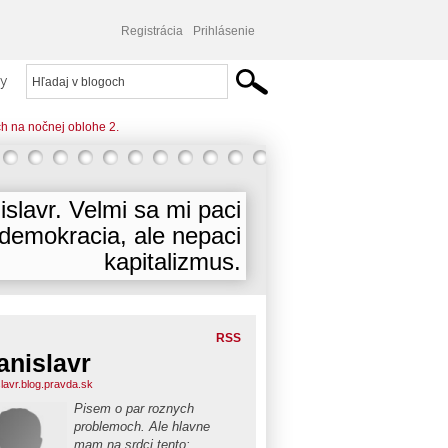
Registrácia
Prihlásenie
y
ch na nočnej oblohe 2.
islavr. Velmi sa mi paci
demokracia, ale nepaci
kapitalizmus.
RSS
anislavr
slavr.blog.pravda.sk
Pisem o par roznych
problemoch. Ale hlavne
mam na srdci tento: