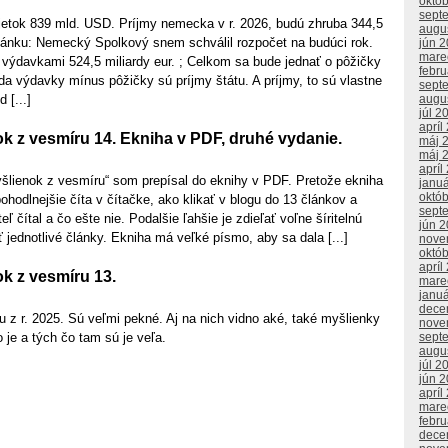
októ
sept
tok 839 mld. USD. Príjmy nemecka v r. 2026, budú zhruba 344,5
augu
ánku: Nemecký Spolkový snem schválil rozpočet na budúci rok.
jún 
mare
 výdavkami 524,5 miliardy eur. ; Celkom sa bude jednať o pôžičky
febr
eda výdavky mínus pôžičky sú príjmy štátu. A príjmy, to sú vlastne
sept
augu
 [...]
júl 2
apríl
k z vesmíru 14. Ekniha v PDF, druhé vydanie.
máj 
máj 
apríl
yšlienok z vesmíru“ som prepísal do eknihy v PDF. Pretože ekniha
janu
októ
ohodlnejšie číta v čítačke, ako klikať v blogu do 13 článkov a
sept
eľ čítal a čo ešte nie. Podalšie ľahšie je zdieľať voľne šíritelnú
jún 
 jednotlivé články. Ekniha má veľké písmo, aby sa dala [...]
nove
októ
apríl
k z vesmíru 13.
mare
janu
dece
u z r. 2025. Sú veľmi pekné. Aj na nich vidno aké, také myšlienky
nove
sept
 je a tých čo tam sú je veľa.
augu
júl 2
jún 
apríl
mare
febr
dece