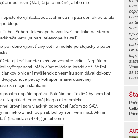
mi n
úci musí rozmýšľať, či je to možné, alebo nie.
toho
dopl
nema
, napíšte do vyhľadávača „veľmi sa mi páči demokracia, ale
sa ta
jho blogu.
som 
Tube „Subaru telescope hawaii live“, sa linka na steam
vyce
adávača vetu „subaru telescope hawaii“.
slov
pade
 je potrebné vypnúť živý čet na mobile po stojačky a potom
Uz s
ačky.
kapi
ôžete aj keď budete niečo vo vesmíre vidieť. Nepíšte mi
stat
Vide
koli vyčerpanosti. Málo čítať zvládam každý deň. Veľmi
sa st
r článkov o videní myšlienok z vesmíru som dával dokopy
nabo
 dvojtýždňové pauzy kôli spomínanej duševnej
usie za mojimi článkami.
Šta
 mi prosím napíšte správu. Poteším sa. Taktiež by som bol
ávu. Napríklad tento môj blog o ekonomickej
Poče
votnej úrovni som viackrát odporúčal ľuďom zo SAV,
Celk
i niekto z nich odpísal, bol by som veľmi rád. Ak mi
Prie
tať. (branislavr7474( )gmail.com)
Aut