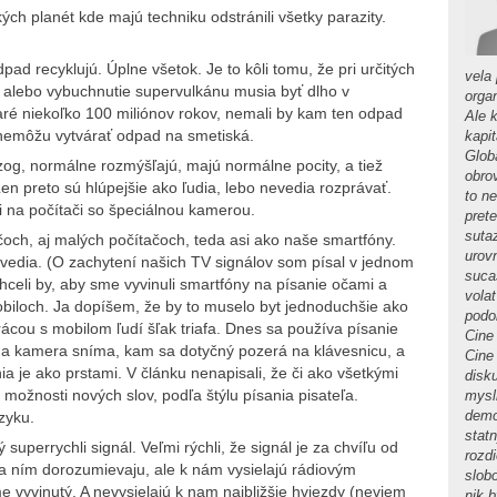
ch planét kde majú techniku odstránili všetky parazity.
ad recyklujú. Úplne všetok. Je to kôli tomu, že pri určitých
vela
 alebo vybuchnutie supervulkánu musia byť dlho v
orga
taré niekoľko 100 miliónov rokov, nemali by kam ten odpad
Ale 
o nemôžu vytvárať odpad na smetiská.
kapi
Globa
zog, normálne rozmýšľajú, majú normálne pocity, a tiež
obro
Len preto sú hlúpejšie ako ľudia, lebo nevedia rozprávať.
to n
mi na počítači so špeciálnou kamerou.
pret
suta
čoch, aj malých počítačoch, teda asi ako naše smartfóny.
urov
nevedia. (O zachytení našich TV signálov som písal v jednom
sucas
Chceli by, aby sme vyvinuli smartfóny na písanie očami a
volat
obiloch. Ja dopíšem, že by to muselo byt jednoduchšie ako
podob
rácou s mobilom ľudí šľak triafa. Dnes sa používa písanie
Cine 
lna kamera sníma, kam sa dotyčný pozerá na klávesnicu, a
Cine
a je ako prstami. V článku nenapisali, že či ako všetkými
disku
 možnosti nových slov, podľa štýlu písania pisateľa.
mysl
demo
zyku.
stat
ý superrychli signál. Veľmi rýchli, že signál je za chvíľu od
rozdi
sa ním dorozumievaju, ale k nám vysielajú rádiovým
slob
e vyvinutý. A nevysielajú k nam najbližšie hviezdy (neviem
nik 