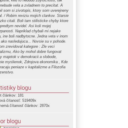
apiste, ked to nebudu zbytocnosti, tak
 nebude vela a zvladnem to precitat. A
nil som si zivotopis, ktory som uverejneny
l. / Robim reviziu mojich clankov. Starsie
zko citali. Boli tam stilisticke chyby ktore
predtym nevidel. Asi koli mojej
rpanosti. Napriklad chybali mi nejake
a, ine boli nadbytocne. Jedna veta v inom
 ako nasledujuca... Novsie su v pohode.
om zrevidoval kategore : Zle veci
talizmu, Ako by mohol dobre fungovat
ny majetok v demokracii a slobode,
nie myslienok, Zdrojova ekonomika , Kde
racaju peniaze v kapitalizme a Filozofia
zenstvo.
tistiky blogu
t článkov: 181
ová čítanosť: 519409x
merná čítanosť článkov: 2870x
or blogu