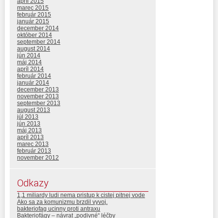
apríl 2015
marec 2015
február 2015
január 2015
december 2014
október 2014
september 2014
august 2014
jún 2014
máj 2014
apríl 2014
február 2014
január 2014
december 2013
november 2013
september 2013
august 2013
júl 2013
jún 2013
máj 2013
apríl 2013
marec 2013
február 2013
november 2012
Odkazy
1,1 miliardy ludi nema pristup k cistej pitnej vode
Ako sa za komunizmu brzdil vyvoj.
bakteriofag ucinny proti antraxu
Bakteriofágy – návrat „podivné“ léčby