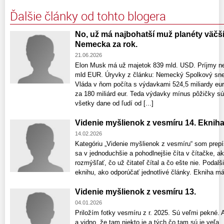
Ďalšie články od tohto blogera
No, už má najbohatší muž planéty väčší
Nemecka za rok.
21.06.2026
Elon Musk má už majetok 839 mld. USD. Príjmy ne
mld EUR. Úryvky z článku: Nemecký Spolkový snem
Vláda v ňom počíta s výdavkami 524,5 miliardy eur
za 180 miliárd eur. Teda výdavky mínus pôžičky sú p
všetky dane od ľudí od [...]
Videnie myšlienok z vesmíru 14. Ekniha
14.02.2026
Kategóriu „Videnie myšlienok z vesmíru“ som prepí
sa v jednoduchšie a pohodlnejšie číta v čítačke, ak
rozmýšľať, čo už čitateľ čítal a čo ešte nie. Podalši
eknihu, ako odporúčať jednotlivé články. Ekniha má
Videnie myšlienok z vesmíru 13.
04.01.2026
Priložím fotky vesmíru z r. 2025. Sú veľmi pekné. 
a vidno, že tam niekto je a tých čo tam sú je veľa.