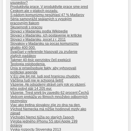
ususedov?
Produktivita prace. V produktivite prace sme pred
Ceskom ale v platoch pozadu.
S pádom komunizmu nesúhlasí 47 % Maďarov
Séria samovrážd spájaných s vysokým
pracovným tlakom
Skusenosti s pracou
Slovaci v Madarsku podla Wikipedie
Slovaci v Madarsku, ich postavenie je kriticke
Slovaci v Madarsku, pocet z r. 2011
Slovakov v Madarsku sa pocas komunizmu
stratilo 400 000.
Švajčiari v referende hlasovali za zrušenie
zlatých padákov
Takmer 40-tisíc penzistov čelí exekúcii
Teologia oslobodenia.
Únia si prispôsobuje fakty, aby vyhovovali
politickej agende
V EU zije 84 mil. ludi pod hranicou chudoby.
Väčšina ľudí nie je schopná šetriť
Väzenie. Ak odsúdený strávil celý rok vo väzení,
jeho pobyt stál 14 205 eur.
Väzenie. Trest smrti by zavedlo 62 procent Čechů
Vedcom prekáža vo filmoch množstvo odborných
nezmyslov
Viac ako tretina slovakov zije zo dna na den.
Východ Nemecka má nižšie hodinové mzdy ako
západ
Východní Nemci túžia po starých časoch
Výroba jedného iPhonu 5S stojí Apple 199
dolárov
Vyska rozpoctu Slovenska 2013