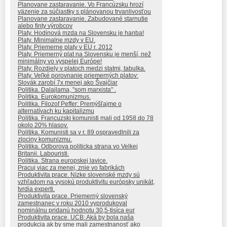
Planovane zastaravanie. Vo Francúzsku hrozí
väzenie za súčiastky s plánovanou trvanlivosťou
Planovane zastaravanie. Zabudované starnutie
alebo finty výrobcov
Platy. Hodinová mzda na Slovensku je hanba!
Platy. Minimalne mzdy v EU.
Platy. Priemerne platy v EU r. 2012
Platy. Priemerný plat na Slovensku je menší, než
minimálny vo vyspelej Európe!
Platy. Rozdiely v platoch medzi statmi, tabulka.
Platy. Veľké porovnanie priemerných platov:
Slovák zarobí 7x menej ako Švajčiar
Politika. Dalajlama, "som marxista" .
Politika. Eurokomunizmus.
Politika. Filozof Peffer: Premýšľajme o
alternatívach ku kapitalizmu
Politika. Francuzski komunisti mali od 1958 do 78
okolo 20% hlasov.
Politika. Komunisti sa v r. 89 ospravedlnili za
zlociny komunizmu.
Politika. Odborova politicka strana vo Velkej
Britanii. Labouristi.
Politika. Strana europskej lavice.
Pracuj viac za menej, znie vo fabrikách
Produktivita prace. Nízke slovenské mzdy sú
vzhľadom na vysokú produktivitu európsky unikát,
tvrdia experti.
Produktivita prace. Priemerný slovenský
zamestnanec v roku 2010 vyprodukoval
nominálnu pridanú hodnotu 30,5-tisíca eur
Produktivita prace. UCB: Aká by bola naša
produkcia ak by sme mali zamestnanosť ako