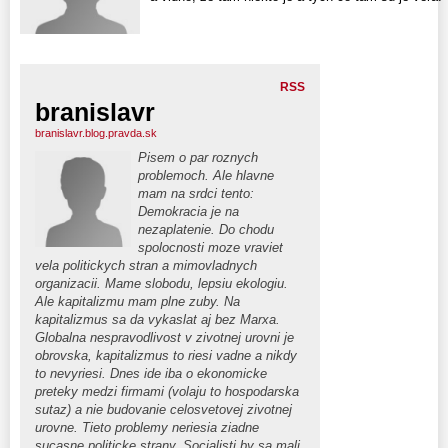
RSS
branislavr
branislavr.blog.pravda.sk
Pisem o par roznych
problemoch. Ale hlavne
mam na srdci tento:
Demokracia je na
nezaplatenie. Do chodu
spolocnosti moze vraviet
vela politickych stran a mimovladnych
organizacii. Mame slobodu, lepsiu ekologiu.
Ale kapitalizmu mam plne zuby. Na
kapitalizmus sa da vykaslat aj bez Marxa.
Globalna nespravodlivost v zivotnej urovni je
obrovska, kapitalizmus to riesi vadne a nikdy
to nevyriesi. Dnes ide iba o ekonomicke
preteky medzi firmami (volaju to hospodarska
sutaz) a nie budovanie celosvetovej zivotnej
urovne. Tieto problemy neriesia ziadne
sucasne politicke strany. Socialisti by sa mali