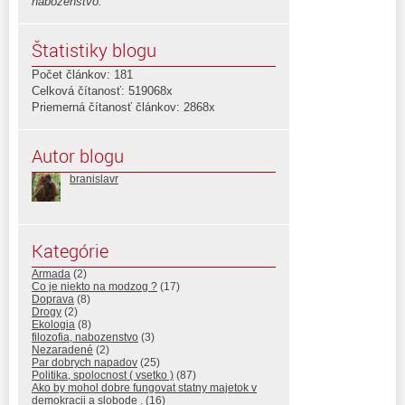
nabozenstvo.
Štatistiky blogu
Počet článkov: 181
Celková čítanosť: 519068x
Priemerná čítanosť článkov: 2868x
Autor blogu
branislavr
Kategórie
Armada
(2)
Co je niekto na modzog ?
(17)
Doprava
(8)
Drogy
(2)
Ekologia
(8)
filozofia, nabozenstvo
(3)
Nezaradené
(2)
Par dobrych napadov
(25)
Politika, spolocnost ( vsetko )
(87)
Ako by mohol dobre fungovat statny majetok v
demokracii a slobode .
(16)