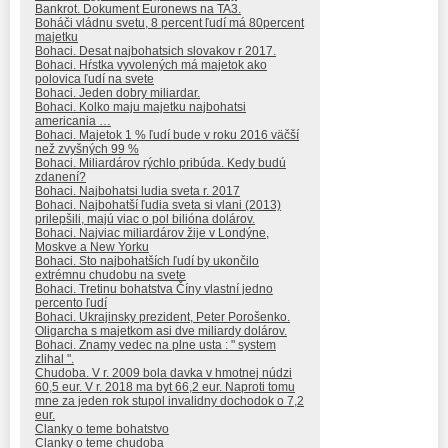
Bankrot. Dokument Euronews na TA3.
Boháči vládnu svetu, 8 percent ľudí má 80percent
majetku
Bohaci. Desat najbohatsich slovakov r 2017.
Bohaci. Hŕstka vyvolených má majetok ako
polovica ľudí na svete
Bohaci. Jeden dobry miliardar.
Bohaci. Kolko maju majetku najbohatsi
americania …
Bohaci. Majetok 1 % ľudí bude v roku 2016 väčší
než zvyšných 99 %
Bohaci. Miliardárov rýchlo pribúda. Kedy budú
zdanení?
Bohaci. Najbohatsi ludia sveta r. 2017
Bohaci. Najbohatší ľudia sveta si vlani (2013)
prilepšili, majú viac o pol bilióna dolárov.
Bohaci. Najviac miliardárov žije v Londýne,
Moskve a New Yorku
Bohaci. Sto najbohatších ľudí by ukončilo
extrémnu chudobu na svete
Bohaci. Tretinu bohatstva Číny vlastní jedno
percento ľudí
Bohaci. Ukrajinsky prezident, Peter Porošenko.
Oligarcha s majetkom asi dve miliardy dolárov.
Bohaci. Znamy vedec na plne usta : " system
zlihal ".
Chudoba. V r. 2009 bola davka v hmotnej núdzi
60,5 eur. V r. 2018 ma byt 66,2 eur. Naproti tomu
mne za jeden rok stupol invalidny dochodok o 7,2
eur.
Clanky o teme bohatstvo
Clanky o teme chudoba