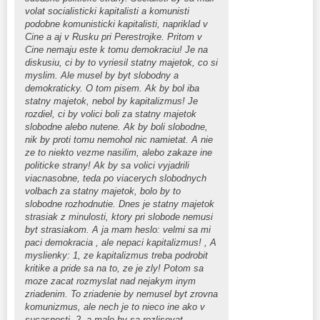
volat socialisticki kapitalisti a komunisti
podobne komunisticki kapitalisti, napriklad v
Cine a aj v Rusku pri Perestrojke. Pritom v
Cine nemaju este k tomu demokraciu! Je na
diskusiu, ci by to vyriesil statny majetok, co si
myslim. Ale musel by byt slobodny a
demokraticky. O tom pisem. Ak by bol iba
statny majetok, nebol by kapitalizmus! Je
rozdiel, ci by volici boli za statny majetok
slobodne alebo nutene. Ak by boli slobodne,
nik by proti tomu nemohol nic namietat. A nie
ze to niekto vezme nasilim, alebo zakaze ine
politicke strany! Ak by sa volici vyjadrili
viacnasobne, teda po viacerych slobodnych
volbach za statny majetok, bolo by to
slobodne rozhodnutie. Dnes je statny majetok
strasiak z minulosti, ktory pri slobode nemusi
byt strasiakom. A ja mam heslo: velmi sa mi
paci demokracia , ale nepaci kapitalizmus! , A
myslienky: 1, ze kapitalizmus treba podrobit
kritike a pride sa na to, ze je zly! Potom sa
moze zacat rozmyslat nad nejakym inym
zriadenim. To zriadenie by nemusel byt zrovna
komunizmus, ale nech je to nieco ine ako v
sucasnosti. 2, a malo by sa rozlisovat -