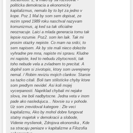
politicka demokracia a ekonomicky
kapitalizmus, nemalo by to byt za jedno v
kope. Poz.1 Mal by som sem dopisat, ze
rezim spred 1989 roku naschval nazyvam
komunizmus, aj ked sa tak oficialne
neoznacuje. Laici a mlada generacia tomu tak
lepsie rozumie. Poz2. som len laik. Tak mi
prosim otazky nepiste. Co mam na srdci, to
sem napisem. Ak by ste mali nieco dolezite
vyhradne pre mna, napiste mi spravu. Kludne
mi napiste, ked to nebudu zbytocnosti, tak
toho nebude vela a zvladnem to precitat. A
doplnil som si zivotopis, ktory som uverejneny
nemal. / Robim reviziu mojich clankov. Starsie
sa tazko citali. Boli tam stilisticke chyby ktore
som predtym nevidel. Asi koli mojej
vycerpanosti. Napriklad chybali mi nejake
slova, ine boli nadbytocne. Jedna veta v inom
pade ako nasledujuca... Novsie su v pohode.
Uz som zrevidoval kategore : Zle veci
kapitalizmu, Ako by mohol dobre fungovat
statny majetok v demokracii a slobode,
Videnie myslienok, Zdrojova ekonomika , Kde
sa stracaju peniaze v kapitalizme a Filozofia