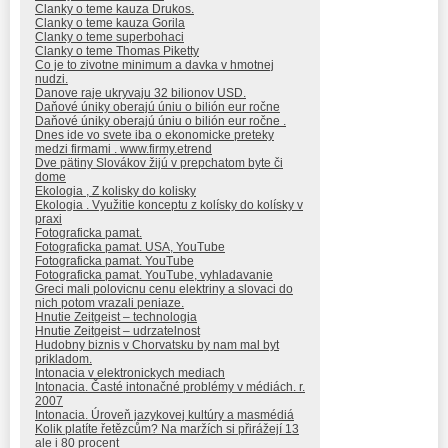
Clanky o teme kauza Drukos.
Clanky o teme kauza Gorila
Clanky o teme superbohaci
Clanky o teme Thomas Piketty
Co je to zivotne minimum a davka v hmotnej
nudzi.
Danove raje ukryvaju 32 bilionov USD.
Daňové úniky oberajú úniu o bilión eur ročne
Daňové úniky oberajú úniu o bilión eur ročne .
Dnes ide vo svete iba o ekonomicke preteky
medzi firmami . www.firmy.etrend
Dve pätiny Slovákov žijú v prepchatom byte či
dome
Ekologia , Z kolisky do kolisky
Ekologia . Využitie konceptu z kolísky do kolísky v
praxi
Fotograficka pamat.
Fotograficka pamat. USA, YouTube
Fotograficka pamat. YouTube
Fotograficka pamat. YouTube, vyhladavanie
Greci mali polovicnu cenu elektriny a slovaci do
nich potom vrazali peniaze.
Hnutie Zeitgeist – technologia
Hnutie Zeitgeist – udrzatelnost
Hudobny biznis v Chorvatsku by nam mal byt
prikladom.
Intonacia v elektronickych mediach
Intonacia. Časté intonačné problémy v médiách. r.
2007
Intonacia. Úroveň jazykovej kultúry a masmédiá
Kolik platíte řetězcům? Na maržích si přirážejí 13
ale i 80 procent