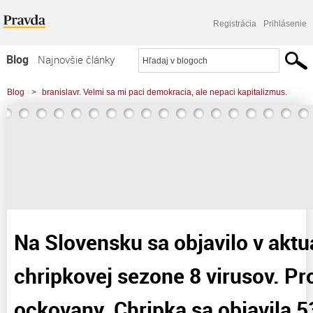
Registrácia
Prihlásenie
Blog
Najnovšie články
Najčítanejšie články
Blog
>
branislavr. Velmi sa mi paci demokracia, ale nepaci kapitalizmus.
Najkomentovanejšie články
>
Na Slovensku sa objavilo v aktualnej chripkovej sezone 8 virusov. Proti trom
Zoznam blogov
som ockovany. Chripka sa
Komerčné blogy
Na Slovensku sa objavilo v aktu
chripkovej sezone 8 virusov. Pr
ockovany. Chripka sa objavila 53