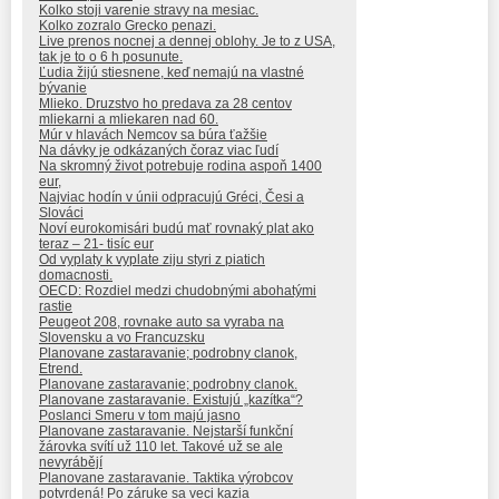
Kolko stoji varenie stravy na mesiac.
Kolko zozralo Grecko penazi.
Live prenos nocnej a dennej oblohy. Je to z USA,
tak je to o 6 h posunute.
Ľudia žijú stiesnene, keď nemajú na vlastné
bývanie
Mlieko. Druzstvo ho predava za 28 centov
mliekarni a mliekaren nad 60.
Múr v hlavách Nemcov sa búra ťažšie
Na dávky je odkázaných čoraz viac ľudí
Na skromný život potrebuje rodina aspoň 1400
eur,
Najviac hodín v únii odpracujú Gréci, Česi a
Slováci
Noví eurokomisári budú mať rovnaký plat ako
teraz – 21- tisíc eur
Od vyplaty k vyplate ziju styri z piatich
domacnosti.
OECD: Rozdiel medzi chudobnými abohatými
rastie
Peugeot 208, rovnake auto sa vyraba na
Slovensku a vo Francuzsku
Planovane zastaravanie; podrobny clanok,
Etrend.
Planovane zastaravanie; podrobny clanok.
Planovane zastaravanie. Existujú „kazítka“?
Poslanci Smeru v tom majú jasno
Planovane zastaravanie. Nejstarší funkční
žárovka svítí už 110 let. Takové už se ale
nevyrábějí
Planovane zastaravanie. Taktika výrobcov
potvrdená! Po záruke sa veci kazia