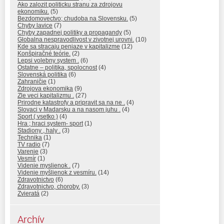
Ako zalozit politicku stranu za zdrojovu
ekonomiku.
(5)
Bezdomovectvo; chudoba na Slovensku.
(5)
Chyby lavice
(7)
Chyby zapadnej politiky a propagandy
(5)
Globalna nespravodlivost v zivotnej urovni.
(10)
Kde sa stracaju peniaze v kapitalizme
(12)
Konšpiračné teórie.
(2)
Lepsi volebny system .
(6)
Ostatne – politika, spolocnost
(4)
Slovenská politika
(6)
Zahraničie
(1)
Zdrojova ekonomika
(9)
Zle veci kapitalizmu .
(27)
Prirodne katastrofy a pripravit sa na ne .
(4)
Slovaci v Madarsku a na nasom juhu .
(4)
Sport ( vsetko )
(4)
Hra ; hraci system- sport
(1)
Stadiony , haly .
(3)
Technika
(1)
TV radio
(7)
Varenie
(3)
Vesmír
(1)
Videnie myslienok .
(7)
Videnie myšlienok z vesmíru.
(14)
Zdravotnictvo
(6)
Zdravotnictvo, choroby.
(3)
Zvieratá
(2)
Archív