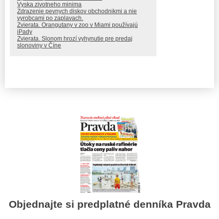
Vyska zivotneho minima
Zdrazenie pevnych diskov obchodnikmi a nie
vyrobcami po zaplavach.
Zvierata. Orangutany v zoo v Miami používajú
iPady
Zvierata. Slonom hrozí vyhynutie pre predaj
slonoviny v Číne
Objednajte si predplatné denníka Pravda