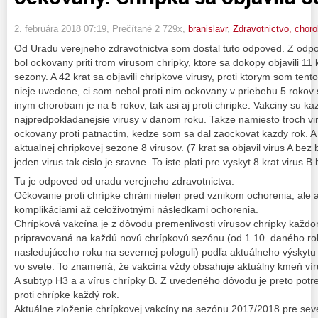
2. februára 2018 07:19
, Prečítané 2 729x,
branislavr
,
Zdravotnictvo, choro
Od Uradu verejneho zdravotnictva som dostal tuto odpoved. Z odpo
bol ockovany priti trom virusom chripky, ktore sa dokopy objavili 11 
sezony. A 42 krat sa objavili chripkove virusy, proti ktorym som ten
nieje uvedene, ci som nebol proti nim ockovany v priebehu 5 rokov 
inym chorobam je na 5 rokov, tak asi aj proti chripke. Vakciny su kaz
najpredpokladanejsie virusy v danom roku. Takze namiesto troch v
ockovany proti patnactim, kedze som sa dal zaockovat kazdy rok. A 
aktualnej chripkovej sezone 8 virusov. (7 krat sa objavil virus A bez b
jeden virus tak cislo je sravne. To iste plati pre vyskyt 8 krat virus B 
Tu je odpoved od uradu verejneho zdravotnictva.
Očkovanie proti chrípke chráni nielen pred vznikom ochorenia, ale 
komplikáciami až celoživotnými následkami ochorenia.
Chrípková vakcína je z dôvodu premenlivosti vírusov chrípky každo
pripravovaná na každú novú chrípkovú sezónu (od 1.10. daného ro
nasledujúceho roku na severnej pologuli) podľa aktuálneho výskytu
vo svete. To znamená, že vakcína vždy obsahuje aktuálny kmeň vír
A subtyp H3 a a vírus chrípky B. Z uvedeného dôvodu je preto pot
proti chrípke každý rok.
Aktuálne zloženie chrípkovej vakcíny na sezónu 2017/2018 pre seve