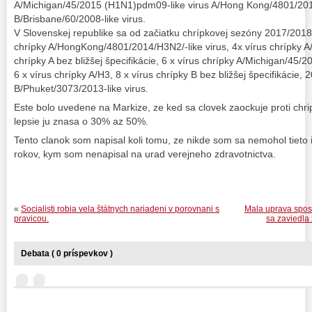
A/Michigan/45/2015 (H1N1)pdm09-like virus A/Hong Kong/4801/2014
B/Brisbane/60/2008-like virus.
V Slovenskej republike sa od začiatku chrípkovej sezóny 2017/2018 
chrípky A/HongKong/4801/2014/H3N2/-like virus, 4x vírus chrípky A
chrípky A bez bližšej špecifikácie, 6 x vírus chrípky A/Michigan/45
6 x vírus chrípky A/H3, 8 x vírus chrípky B bez bližšej špecifikácie, 2
B/Phuket/3073/2013-like virus.
Este bolo uvedene na Markize, ze ked sa clovek zaockuje proti chri
lepsie ju znasa o 30% az 50%.
Tento clanok som napisal koli tomu, ze nikde som sa nemohol tieto 
rokov, kym som nenapisal na urad verejneho zdravotnictva.
«
Socialisti robia vela štátnych nariadeni v porovnani s
Mala uprava spos
pravicou.
sa zaviedla
Debata ( 0 príspevkov )